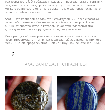
разновидностей. Он обладает пудовыми, пастельными оттенками:
от дымчатого-серых до розовых и пурпурных. За счет наличия
мягкого оранжевого оттенка в сырье, такую разновидность часто
называют абрикосовым агатом.
Агат — это халцедон со слоистой структурой, минерал с богатой
палитрой оттенков и большим разнообразием узоров. Агаты
очищают пространство, в котором находятся, благоприятно
действуют на атмосферу в доме, создают уют и тепло.
Информация об эзотерических свойствах минералов на сайте
носит информационный и познавательный характер, не является
медицинской, профессиональной или научной рекомендацией.
ТАКЖЕ ВАМ МОЖЕТ ПОНРАВИТЬСЯ