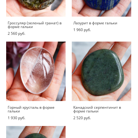
Гроссуляр (зеленый гранат) в
Лазурит в форме гальки
форме гальки
1 960 pуб.
2 560 pуб.
Горный хрусталь в форме
Канадский серпентинит в
гальки
форме гальки
1 930 pуб.
2 520 pуб.