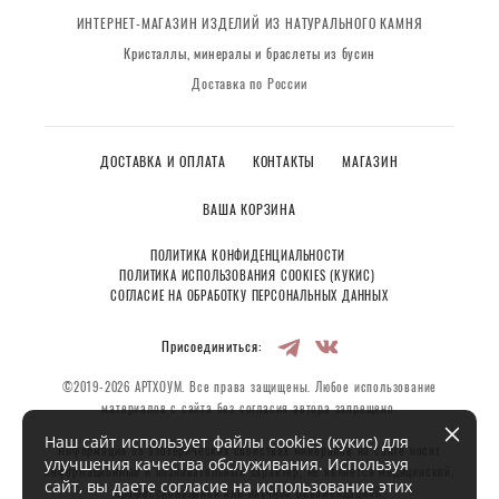
ИНТЕРНЕТ-МАГАЗИН ИЗДЕЛИЙ ИЗ НАТУРАЛЬНОГО КАМНЯ
Кристаллы, минералы и браслеты из бусин
Доставка по России
ДОСТАВКА И ОПЛАТА
КОНТАКТЫ
МАГАЗИН
ВАША КОРЗИНА
ПОЛИТИКА КОНФИДЕНЦИАЛЬНОСТИ
ПОЛИТИКА ИСПОЛЬЗОВАНИЯ COOKIES (КУКИС)
СОГЛАСИЕ НА ОБРАБОТКУ ПЕРСОНАЛЬНЫХ ДАННЫХ
Присоединиться:
©2019-2026 АРТХОУМ. Все права защищены. Любое использование
материалов с сайта без согласия автора запрещено.
Наш сайт использует файлы cookies (кукис) для
Информация об эзотерических свойствах минералов на сайте носит
улучшения качества обслуживания. Используя
информационный и познавательный характер, не является медицинской,
сайт, вы даете согласие на использование этих
профессиональной или научной рекомендацией.