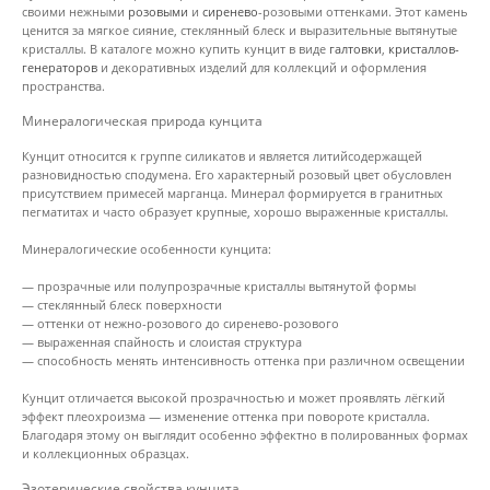
своими нежными
розовыми
и
сиренево
-розовыми оттенками. Этот камень
ценится за мягкое сияние, стеклянный блеск и выразительные вытянутые
кристаллы. В каталоге можно купить кунцит в виде
галтовки
,
кристаллов-
генераторов
и декоративных изделий для коллекций и оформления
пространства.
Минералогическая природа кунцита
Кунцит относится к группе силикатов и является литийсодержащей
разновидностью сподумена. Его характерный розовый цвет обусловлен
присутствием примесей марганца. Минерал формируется в гранитных
пегматитах и часто образует крупные, хорошо выраженные кристаллы.
Минералогические особенности кунцита:
— прозрачные или полупрозрачные кристаллы вытянутой формы
— стеклянный блеск поверхности
— оттенки от нежно-розового до сиренево-розового
— выраженная спайность и слоистая структура
— способность менять интенсивность оттенка при различном освещении
Кунцит отличается высокой прозрачностью и может проявлять лёгкий
эффект плеохроизма — изменение оттенка при повороте кристалла.
Благодаря этому он выглядит особенно эффектно в полированных формах
и коллекционных образцах.
Эзотерические свойства кунцита