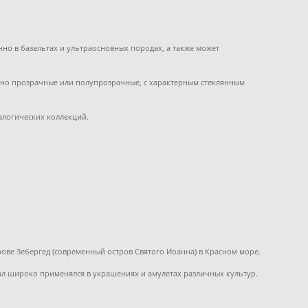
но в базальтах и ультраосновных породах, а также может
ычно прозрачные или полупрозрачные, с характерным стеклянным
алогических коллекций.
рове Зебергед (современный остров Святого Иоанна) в Красном море.
ал широко применялся в украшениях и амулетах различных культур.