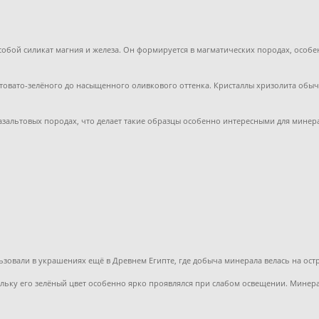
обой силикат магния и железа. Он формируется в магматических породах, особен
лтовато-зелёного до насыщенного оливкового оттенка. Кристаллы хризолита об
базальтовых породах, что делает такие образцы особенно интересными для минер
льзовали в украшениях ещё в Древнем Египте, где добыча минерала велась на ост
ольку его зелёный цвет особенно ярко проявлялся при слабом освещении. Минер