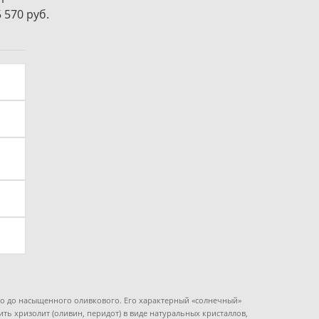
5 570 pуб.
о до насыщенного оливкового. Его характерный «солнечный»
ть хризолит (оливин, перидот) в виде натуральных кристаллов,