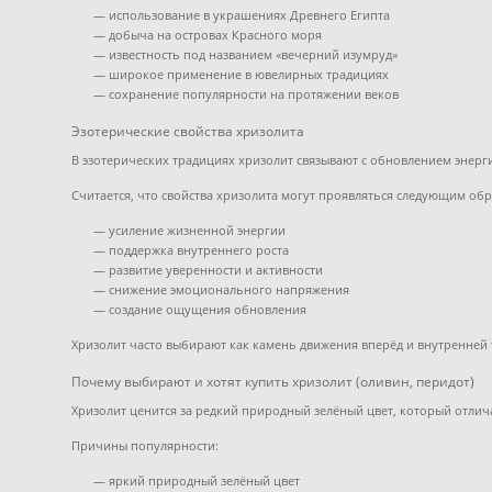
— использование в украшениях Древнего Египта
— добыча на островах Красного моря
— известность под названием «вечерний изумруд»
— широкое применение в ювелирных традициях
— сохранение популярности на протяжении веков
Эзотерические свойства хризолита
В эзотерических традициях хризолит связывают с обновлением энерг
Считается, что свойства хризолита могут проявляться следующим обр
— усиление жизненной энергии
— поддержка внутреннего роста
— развитие уверенности и активности
— снижение эмоционального напряжения
— создание ощущения обновления
Хризолит часто выбирают как камень движения вперёд и внутренней
Почему выбирают и хотят купить хризолит (оливин, перидот)
Хризолит ценится за редкий природный зелёный цвет, который отлич
Причины популярности:
— яркий природный зелёный цвет