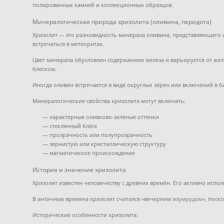
полированных камней и коллекционных образцов.
Минералогическая природа хризолита (оливина, перидота)
Хризолит — это разновидность минерала оливина, представляющего с
встречаться в метеоритах.
Цвет минерала обусловлен содержанием железа и варьируется от же
блеском.
Иногда оливин встречается в виде округлых зёрен или включений в 
Минералогические свойства хризолита могут включать:
— характерные оливково-зелёные оттенки
— стеклянный блеск
— прозрачность или полупрозрачность
— зернистую или кристаллическую структуру
— магматическое происхождение
История и значение хризолита
Хризолит известен человечеству с древних времён. Его активно испо
В античные времена хризолит считался «вечерним
изумрудом
», поск
Исторические особенности хризолита: