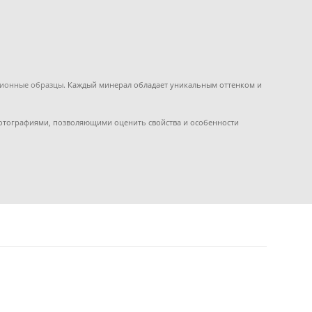
ционные образцы
. Каждый минерал обладает уникальным оттенком и
фотографиями, позволяющими оценить свойства и особенности