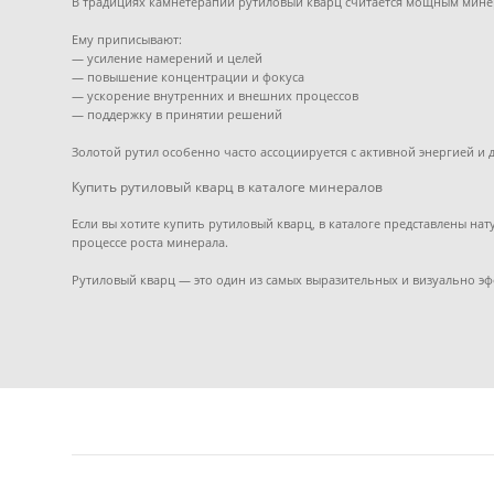
В традициях камнетерапии рутиловый кварц считается мощным минер
Ему приписывают:
— усиление намерений и целей
— повышение концентрации и фокуса
— ускорение внутренних и внешних процессов
— поддержку в принятии решений
Золотой рутил особенно часто ассоциируется с активной энергией и
Купить рутиловый кварц в каталоге минералов
Если вы хотите купить рутиловый кварц, в каталоге представлены 
процессе роста минерала.
Рутиловый кварц — это один из самых выразительных и визуально э