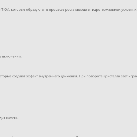
 (TiO₂), которые образуются в процессе роста кварца в гидротермальных услови
у включений.
торые создают эффект внутреннего движения. При повороте кристалла свет игра
дит камень.