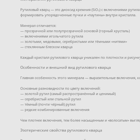
Рутиловый кварц — это диоксид кремния (SiO₂) с включениями рутила
формировать упорядоченные пучки и «паутины» внутри кристалла.
Минерал отличается:
— прозрачной или полупрозрачной основой (горный хрусталь)
— включениями игольчатого рутила
— золотыми, медовыми, серебристыми или тёмными «нитями»
— стеклянным блеском кварца
Каждый кристалл рутилового кварца уникален по плотности и рисунк
Особенности и внешний вид рутилового кварца
Главная особенность этого минерала — выразительные включения, ко
Основные разновидности по цвету включений:
— золотой рутил (самый распространённый и ценимый)
— серебристый или стальной рутил
— тёмный (почти чёрный) рутил
— редкие комбинированные включения
Чем плотнее включения, тем более насыщенным и «волосатым» выгля
Эзотерические свойства рутилового кварца