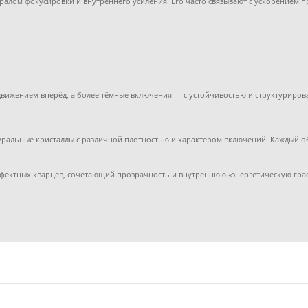
алом фокусировки и внутреннего усиления. Его часто связывают с ускорением п
 движением вперёд, а более тёмные включения — с устойчивостью и структуриров
натуральные кристаллы с различной плотностью и характером включений. Каждый
ффектных кварцев, сочетающий прозрачность и внутреннюю «энергетическую гра