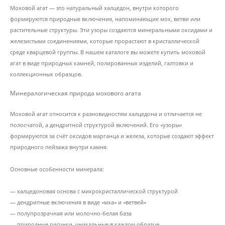
Моховой агат — это натуральный халцедон, внутри которого
формируются природные включения, напоминающие мох, ветви или
растительные структуры. Эти узоры создаются минеральными оксидами и
железистыми соединениями, которые прорастают в кристаллической
среде кварцевой группы. В нашем каталоге вы можете купить моховой
агат в виде природных камней, полированных изделий, галтовки и
коллекционных образцов.
Минералогическая природа мохового агата
Моховой агат относится к разновидностям халцедона и отличается не
полосчатой, а дендритной структурой включений. Его «узоры»
формируются за счёт оксидов марганца и железа, которые создают эффект
природного пейзажа внутри камня.
Основные особенности минерала:
— халцедоновая основа с микрокристаллической структурой
— дендритные включения в виде «мха» и «ветвей»
— полупрозрачная или молочно-белая база
— природные рисунки, уникальные в каждом образце