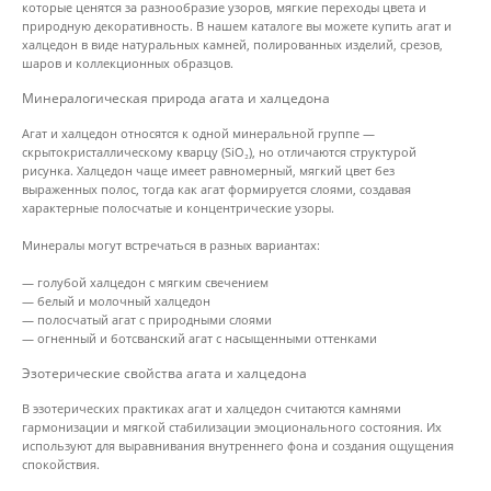
которые ценятся за разнообразие узоров, мягкие переходы цвета и
природную декоративность. В нашем каталоге вы можете купить агат и
халцедон в виде натуральных камней, полированных изделий, срезов,
шаров и коллекционных образцов.
Минералогическая природа агата и халцедона
Агат и халцедон относятся к одной минеральной группе —
скрытокристаллическому кварцу (SiO₂), но отличаются структурой
рисунка. Халцедон чаще имеет равномерный, мягкий цвет без
выраженных полос, тогда как агат формируется слоями, создавая
характерные полосчатые и концентрические узоры.
Минералы могут встречаться в разных вариантах:
— голубой халцедон с мягким свечением
— белый и молочный халцедон
— полосчатый агат с природными слоями
— огненный и ботсванский агат с насыщенными оттенками
Эзотерические свойства агата и халцедона
В эзотерических практиках агат и халцедон считаются камнями
гармонизации и мягкой стабилизации эмоционального состояния. Их
используют для выравнивания внутреннего фона и создания ощущения
спокойствия.