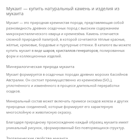
Мукаит — купить натуральный камень и изделия из
мукаита
Мукаит — это природная кремнистая порода, представляющая собой
разновидность древних осадочных пород с высоким содержанием
микрокристаллического кварца и кремнезёма. Камень отличается
сложной природной палитрой, в которой сочетаются тёплые красные,
жёлтые, кремовые, бордовые и пурпурные оттенки. В каталоге вы можете
купить мукаит в виде
шаров
,
кристаллов-генераторов
, полированных
форм и коллекционных изделий.
Минералогическая природа мукаита
Мукаит формируется в осадочных породах древних морских бассейнов
Австралии. Он состоит преимущественно из кремнезёма (SiO₂),
уплотнённого и изменённого в процессе длительной переработки
осадков.
Минеральный состав может включать примеси оксидов железа и других
природных соединений, которые формируют его характерную
многослойную и живописную окраску.
Благодаря природному происхождению каждый образец мукаита имеет
уникальный рисунок, сформированный без повторяющихся структур.
Эзотерические свойства мукаита