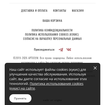
ДОСТАВКА И ОПЛАТА
КОНТАКТЫ
МАГАЗИН
ВАША КОРЗИНА
ПОЛИТИКА КОНФИДЕНЦИАЛЬНОСТИ
ПОЛИТИКА ИСПОЛЬЗОВАНИЯ COOKIES (КУКИС)
СОГЛАСИЕ НА ОБРАБОТКУ ПЕРСОНАЛЬНЫХ ДАННЫХ
Присоединиться:
©2019-2026 АРТХОУМ. Все права защищены. Любое использование
материалов с сайта без согласия автора запрещено.
Наш сайт использует файлы cookies (кукис) для
Информация об эзотерических свойствах минералов на сайте носит
улучшения качества обслуживания. Используя
информационный и познавательный характер, не является медицинской,
сайт, вы даете согласие на использование этих
профессиональной или научной рекомендацией.
технологий.
Политика использования cookies
(кукис) на сайте
.
Принять
сайт от vigbo