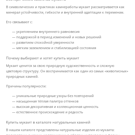
В символических и практиках камнеработы мукаит рассматривается как
минерал устойчивости, гибкости и внутренней адаптации к переменам.
Его связывают с:
— укреплением внутреннего равновесия
— поддержкой в период изменений и новых решений
— развитием спокойной уверенности
— мягким заземлением и стабилизацией состояния
Почему выбирают и хотят купить мукаит
Мукаит ценится за свою природную художественность и сложную
цветовую структуру. Он воспринимается как один из самых «живописных»
природных камней.
Причины популярности:
— уникальные природные узоры без повторений
— насыщенная тёплая палитра оттенков
— высокая декоративная и коллекционная ценность
— естественное происхождение и редкость
Купить мукаит в каталоге натуральных камней
В нашем каталоге представлены натуральные изделия из мукаита: