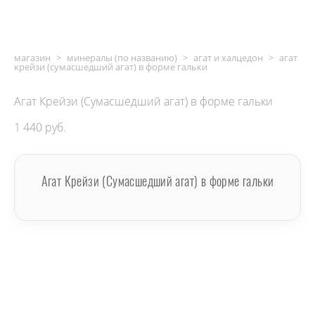
магазин
>
минералы (по названию)
>
агат и халцедон
>
агат
крейзи (сумасшедший агат) в форме гальки
Агат Крейзи (Сумасшедший агат) в форме гальки
1 440 pуб.
Агат Крейзи (Сумасшедший агат) в форме гальки