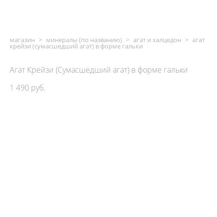
магазин
>
минералы (по названию)
>
агат и халцедон
>
агат
крейзи (сумасшедший агат) в форме гальки
Агат Крейзи (Сумасшедший агат) в форме гальки
1 490 pуб.