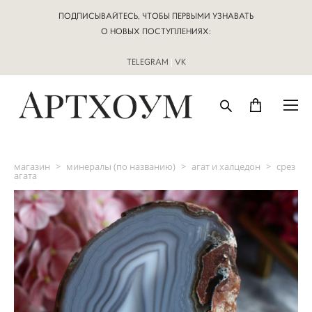
ПОДПИСЫВАЙТЕСЬ, ЧТОБЫ ПЕРВЫМИ УЗНАВАТЬ
О НОВЫХ ПОСТУПЛЕНИЯХ:
TELEGRAM
|
VK
магазин
>
минералы (по названию)
>
агат и халцедон
>
срез
агата