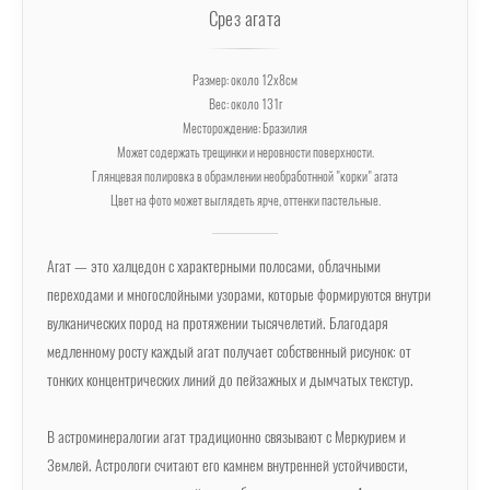
Срез агата
Размер: около 12х8см
Вес: около 131г
Месторождение: Бразилия
Может содержать трещинки и неровности поверхности.
Глянцевая полировка в обрамлении необработнной "корки" агата
Цвет на фото может выглядеть ярче, оттенки пастельные.
Агат — это халцедон с характерными полосами, облачными
переходами и многослойными узорами, которые формируются внутри
вулканических пород на протяжении тысячелетий. Благодаря
медленному росту каждый агат получает собственный рисунок: от
тонких концентрических линий до пейзажных и дымчатых текстур.
В астроминералогии агат традиционно связывают с Меркурием и
Землей. Астрологи считают его камнем внутренней устойчивости,