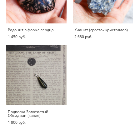
Родонит в форме сердца
Кианит (сросток кристаллов)
1 450 pуб.
2 680 pуб.
Подвеска Золотистый
Обсидиан [капля]
1 800 pуб.