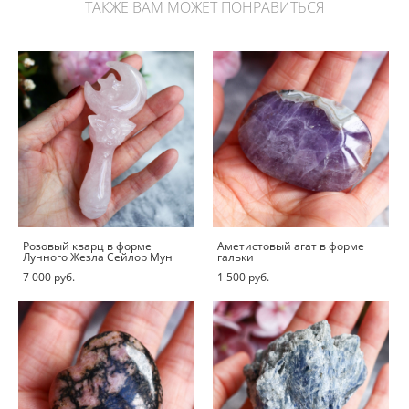
ТАКЖЕ ВАМ МОЖЕТ ПОНРАВИТЬСЯ
Розовый кварц в форме
Аметистовый агат в форме
Лунного Жезла Сейлор Мун
гальки
7 000 pуб.
1 500 pуб.