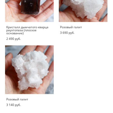
Кристалл дымчатого кварца
Розовый галит
раухтопаза (плоское
3 690 pуб.
основание)
2 490 pуб.
Розовый галит
3 140 pуб.