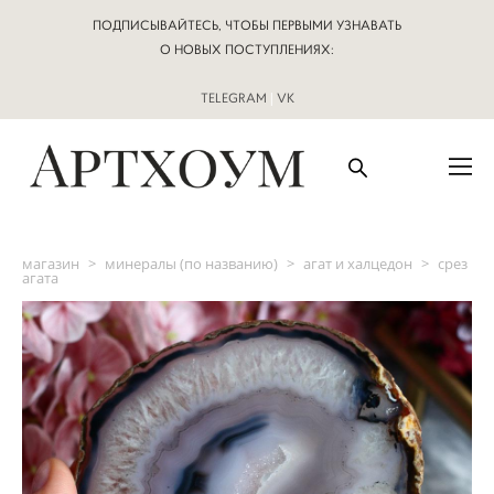
ПОДПИСЫВАЙТЕСЬ, ЧТОБЫ ПЕРВЫМИ УЗНАВАТЬ
О НОВЫХ ПОСТУПЛЕНИЯХ:
TELEGRAM
|
VK
магазин
>
минералы (по названию)
>
агат и халцедон
>
срез
агата