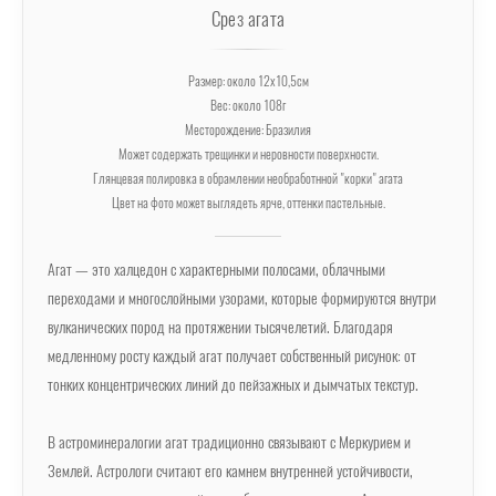
Срез агата
Размер: около 12х10,5см
Вес: около 108г
Месторождение: Бразилия
Может содержать трещинки и неровности поверхности.
Глянцевая полировка в обрамлении необработнной "корки" агата
Цвет на фото может выглядеть ярче, оттенки пастельные.
Агат — это халцедон с характерными полосами, облачными
переходами и многослойными узорами, которые формируются внутри
вулканических пород на протяжении тысячелетий. Благодаря
медленному росту каждый агат получает собственный рисунок: от
тонких концентрических линий до пейзажных и дымчатых текстур.
В астроминералогии агат традиционно связывают с Меркурием и
Землей. Астрологи считают его камнем внутренней устойчивости,