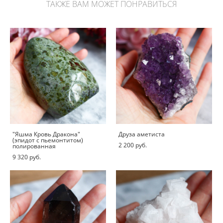
ТАКЖЕ ВАМ МОЖЕТ ПОНРАВИТЬСЯ
"Яшма Кровь Дракона"
Друза аметиста
(эпидот с пьемонтитом)
2 200 pуб.
полированная
9 320 pуб.