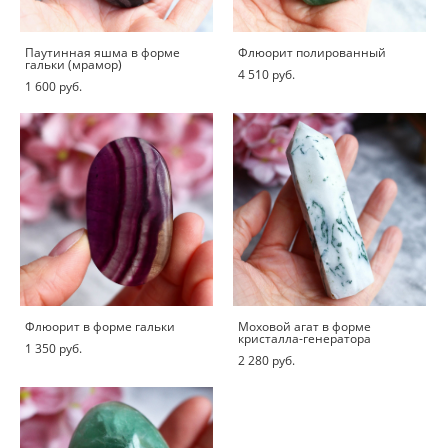
Паутинная яшма в форме
Флюорит полированный
гальки (мрамор)
4 510 pуб.
1 600 pуб.
Флюорит в форме гальки
Моховой агат в форме
кристалла-генератора
1 350 pуб.
2 280 pуб.