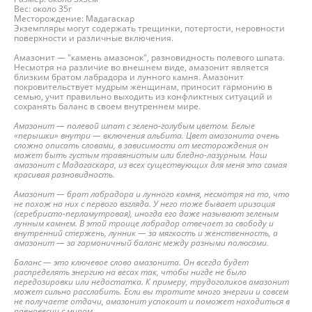
Вес: около 35г
Месторождение: Мадагаскар
Экземпляры могут содержать трещинки, потертости, неровности
поверхности и различные включения.
Амазонит — "камень амазонок", разновидность полевого шпата.
Несмотря на различие во внешнем виде, амазонит является
близким братом лабрадора и лунного камня. Амазонит
покровительствует мудрым женщинам, приносит гармонию в
семью, учит правильно выходить из конфликтных ситуаций и
сохранять баланс в своем внутреннем мире.
Амазонит — полевой шпат с зелено-голубым цветом. Белые
«перышки» внутри — включения альбита. Цвет амазонита очень
сложно описать словами, в зависимости от месторождения он
может быть густым травянистым или бледно-лазурным. Наш
амазонит с Мадагаскара, из всех существующих для меня это самая
красивая разновидность.
Амазонит — брат лабрадора и лунного камня, несмотря на то, что
не похож на них с первого взгляда. У него тоже бывает иризация
(серебристо-перламутровая), иногда его даже называют зеленым
лунным камнем. В этой троице лабрадор отвечает за свободу и
внутренний стержень, лунник — за мягкость и женственность, а
амазонит — за гармоничный баланс между разными полюсами.
Баланс — это ключевое слово амазонита. Он всегда будет
распределять энергию на весах так, чтобы нигде не было
передозировки или недостатка. К примеру, трудоголиков амазонит
может сильно расслабить. Если вы тратите много энергии и совсем
не получаете отдачи, амазонит успокоит и поможет находиться в
равновесии с миром.