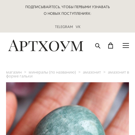
ПОДПИСЫВАЙТЕСЬ, ЧТОБЫ ПЕРВЫМИ УЗНАВАТЬ
О НОВЫХ ПОСТУПЛЕНИЯХ:
TELEGRAM
|
VK
магазин
>
минералы (по названию)
>
амазонит
>
амазонит в
форме гальки