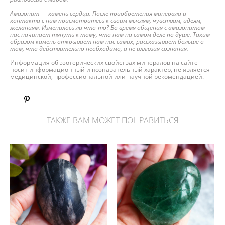
Амазонит — камень сердца. После приобретения минерала и
контакта с ним присмотритесь к своим мыслям, чувствам, идеям,
желаниям. Изменилось ли что-то? Во время общения с амазонитом
нас начинает тянуть к тому, что нам на самом деле по душе. Таким
образом камень открывает нам нас самих, рассказывает больше о
том, что действительно необходимо, а не иллюзия сознания.
Информация об эзотерических свойствах минералов на сайте
носит информационный и познавательный характер, не является
медицинской, профессиональной или научной рекомендацией.
ТАКЖЕ ВАМ МОЖЕТ ПОНРАВИТЬСЯ