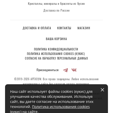
Кристаллы, минералы и браслеты из бусин
Доставка по России
ДОСТАВКА И ОПЛАТА
КОНТАКТЫ
МАГАЗИН
ВАША КОРЗИНА
ПОЛИТИКА КОНФИДЕНЦИАЛЬНОСТИ
ПОЛИТИКА ИСПОЛЬЗОВАНИЯ COOKIES (КУКИС)
СОГЛАСИЕ НА ОБРАБОТКУ ПЕРСОНАЛЬНЫХ ДАННЫХ
Присоединиться:
©2019-2026 АРТХОУМ. Все права защищены. Любое использование
материалов с сайта без согласия автора запрещено.
Наш сайт использует файлы cookies (кукис) для
Информация об эзотерических свойствах минералов на сайте носит
улучшения качества обслуживания. Используя
информационный и познавательный характер, не является медицинской,
сайт, вы даете согласие на использование этих
профессиональной или научной рекомендацией.
технологий.
Политика использования cookies
(кукис) на сайте
.