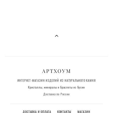
Медовый исландский шпат (оптический кальцит) в форме
кристалла-генератора
1 960 pуб.
АРТХОУМ
ИНТЕРНЕТ-МАГАЗИН ИЗДЕЛИЙ ИЗ НАТУРАЛЬНОГО КАМНЯ
Кристаллы, минералы и браслеты из бусин
Доставка по России
ДОСТАВКА И ОПЛАТА
КОНТАКТЫ
МАГАЗИН