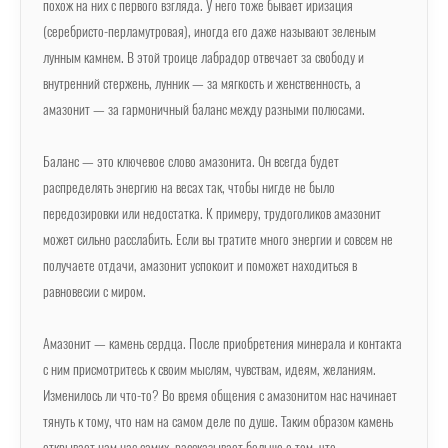
похож на них с первого взгляда. У него тоже бывает иризация
(серебристо-перламутровая), иногда его даже называют зеленым
лунным камнем. В этой троице лабрадор отвечает за свободу и
внутренний стержень, лунник — за мягкость и женственность, а
амазонит — за гармоничный баланс между разными полюсами.
Баланс — это ключевое слово амазонита. Он всегда будет
распределять энергию на весах так, чтобы нигде не было
передозировки или недостатка. К примеру, трудоголиков амазонит
может сильно расслабить. Если вы тратите много энергии и совсем не
получаете отдачи, амазонит успокоит и поможет находиться в
равновесии с миром.
Амазонит — камень сердца. После приобретения минерала и контакта
с ним присмотритесь к своим мыслям, чувствам, идеям, желаниям.
Изменилось ли что-то? Во время общения с амазонитом нас начинает
тянуть к тому, что нам на самом деле по душе. Таким образом камень