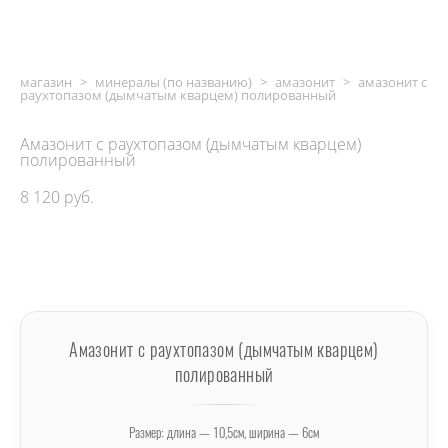
магазин
>
минералы (по названию)
>
амазонит
>
амазонит с
раухтопазом (дымчатым кварцем) полированный
Амазонит с раухтопазом (дымчатым кварцем)
полированный
8 120 pуб.
ДОБАВИТЬ В КОРЗИНУ
Амазонит с раухтопазом (дымчатым кварцем)
полированный
Размер: длина — 10,5см, ширина — 6см