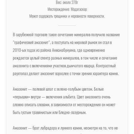
Вес: около 378г
Месторождение: Мадагаскар
Может содержать трещинки и неровности поверхности.
В зарубежной торговле такое сочетание минералов получило название
"графический амазонит", а поступать на мировой рынок он стал в
2010-ых годах из района Анжанабунуина, где одновременно
рождается целый спектр разных минералов, в том числе и сочетание
амазонита с включениями участков дымчатого кварца. Контрастный
раухтопаз делает амазонит взрослее с точки зрения характера камня.
Амазонит — полевой шпат с зелено-голубым цветом. Белые
«перышки» внутри — включения альбита. Цвет амазонита очень
сложно описать словами, в зависимости от месторождения он может
быть густым травянистым или бледно-лазурным.
Амазонит — брат лабрадора и лунного камня, несмотря на то, что не