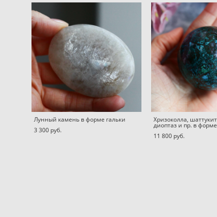
Лунный камень в форме гальки
Хризоколла, шаттукит,
диоптаз и пр. в форм
3 300 pуб.
11 800 pуб.