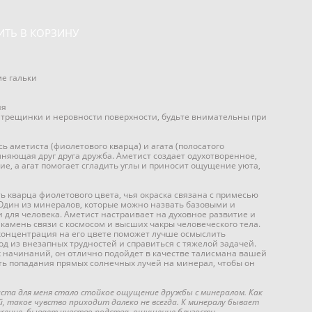
ИТЬ В КОРЗИНУ
ме гальки
ия
 трещинки и неровности поверхности, будьте внимательны при
ь аметиста (фиолетового кварца) и агата (полосатого
лняющая друг друга дружба. Аметист создает одухотворенное,
е, а агат помогает сгладить углы и приносит ощущение уюта,
 кварца фиолетового цвета, чья окраска связана с примесью
 Один из минералов, которые можно назвать базовыми и
для человека. Аметист настраивает на духовное развитие и
 камень связи с космосом и высших чакры человеческого тела.
концентрация на его цвете поможет лучше осмыслить
 из внезапных трудностей и справиться с тяжелой задачей.
 начинаний, он отлично подойдет в качестве талисмана вашей
ть попадания прямых солнечных лучей на минерал, чтобы он
ста для меня стало стойкое ощущение дружбы с минералом. Как
й, такое чувство приходит далеко не всегда. К минералу бывает
жение, бывает чувство родства, ощущение близости,