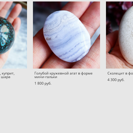
 куприт,
Голубой кружевной агат в форме
Сколецит в ф
е шара
мини-гальки
4 300 pуб.
1 800 pуб.