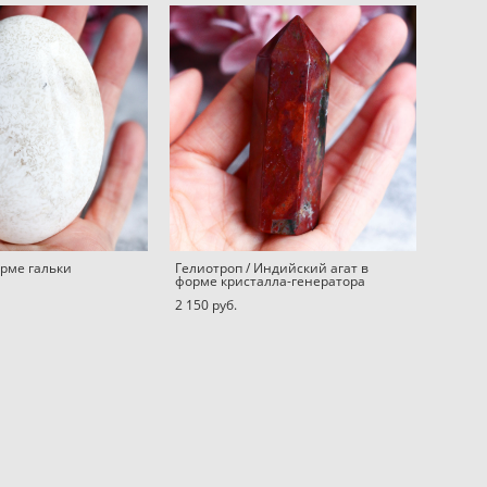
орме гальки
Гелиотроп / Индийский агат в
форме кристалла-генератора
2 150 pуб.