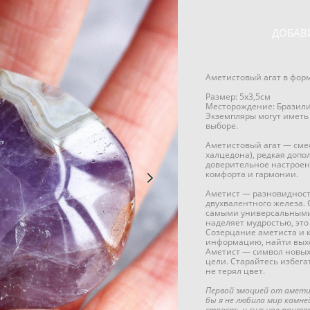
ДОБАВ
Аметистовый агат в фор
Размер: 5х3,5см
Месторождение: Бразил
Экземпляры могут иметь
выборе.
Аметистовый агат — смес
халцедона), редкая допо
доверительное настроени
комфорта и гармонии.
Аметист — разновидность
двухвалентного железа.
самыми универсальными 
наделяет мудростью, это
Созерцание аметиста и 
информацию, найти выход
Аметист — символ новых
цели. Старайтесь избега
не терял цвет.
Первой эмоцией от амети
бы я не любила мир камне
страсть и сильное притя