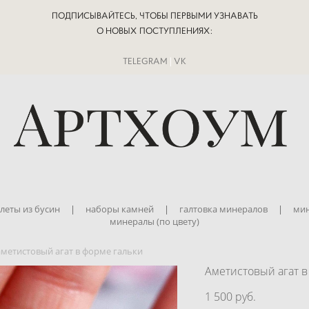
ПОДПИСЫВАЙТЕСЬ, ЧТОБЫ ПЕРВЫМИ УЗНАВАТЬ
О НОВЫХ ПОСТУПЛЕНИЯХ:
TELEGRAM
|
VK
леты из бусин
|
наборы камней
|
галтовка минералов
|
мин
минералы (по цвету)
аметистовый агат в форме гальки
Аметистовый агат в
1 500 pуб.