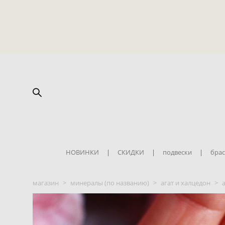
НОВИНКИ
|
СКИДКИ
|
подвески
|
брас
магазин
>
минералы (по названию)
>
агат и халцедон
>