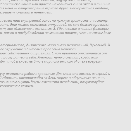
аботиться о камне или просто находиться с ним рядом в тишине
для меня — олицетворение верного друга. Бескорыстная отдача,
 слушает, слышит и понимает.
ивает наш внутренний голос на нужную громкость и частоту,
шать. Это можно называть интуицией, но мне больше нравится
кт, как сближение с истинным Я. Где никакие внешние факторы,
и, рамки и предубеждения не мешают понять, чего на самом деле
атериального, физического мира в мир ментальный, духовный. И
шнее окружение и бытовые проблемы мешают
воих собственных ощущениях. С ним приятно отключиться от
 прислушаться к себе. Аметист чутко слышит, когда нам
ебя, чтобы снова выйти в мир полными сил. И очень вовремя
зу аметиста рядом с кроватью. Для меня это камень вечерний и
сбросить накопившийся за день стресс и обнулиться за ночь.
сознанием внутрь друзы аметиста перед сном, почувствуйте
 контакта с камнем.