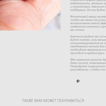
влюбленности, желание з
и спокойствии. Аметист 
поддержка. Он как будто
Фиолетовый кварц настра
чтобы мы могли его услы
воспринимать такой эффе
навязанные желания и цел
мы хотим.
Аметист уводит нас от м
будет полезен, если вне
сконцентрироваться на с
ежедневного потока дел и
необходимо вернуться в с
приходит в нужные руки.
Мне нравится хранить дру
даже ночной, помогающий 
Попробуйте погрузиться 
расслабление и отдых от
ТАКЖЕ ВАМ МОЖЕТ ПОНРАВИТЬСЯ