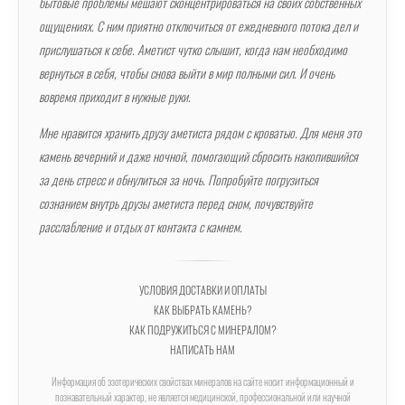
бытовые проблемы мешают сконцентрироваться на своих собственных
ощущениях. С ним приятно отключиться от ежедневного потока дел и
прислушаться к себе. Аметист чутко слышит, когда нам необходимо
вернуться в себя, чтобы снова выйти в мир полными сил. И очень
вовремя приходит в нужные руки.
Мне нравится хранить друзу аметиста рядом с кроватью. Для меня это
камень вечерний и даже ночной, помогающий сбросить накопившийся
за день стресс и обнулиться за ночь. Попробуйте погрузиться
сознанием внутрь друзы аметиста перед сном, почувствуйте
расслабление и отдых от контакта с камнем.
УСЛОВИЯ ДОСТАВКИ И ОПЛАТЫ
КАК ВЫБРАТЬ КАМЕНЬ?
КАК ПОДРУЖИТЬСЯ С МИНЕРАЛОМ?
НАПИСАТЬ НАМ
Информация об эзотерических свойствах минералов на сайте носит информационный и
познавательный характер, не является медицинской, профессиональной или научной