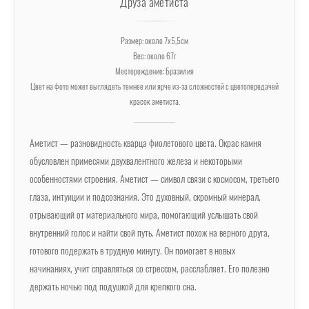
Друза аметиста
Размер: около 7х5,5см
Вес: около 67г
Месторождение: Бразилия
Цвет на фото может выглядеть темнее или ярче из-за сложностей с цветопередачей
красок аметиста.
Аметист — разновидность кварца фиолетового цвета. Окрас камня
обусловлен примесями двухвалентного железа и некоторыми
особенностями строения. Аметист — символ связи с космосом, третьего
глаза, интуиции и подсознания. Это духовный, скромный минерал,
отрывающий от материального мира, помогающий услышать свой
внутренний голос и найти свой путь. Аметист похож на верного друга,
готового подержать в трудную минуту. Он помогает в новых
начинаниях, учит справляться со стрессом, расслабляет. Его полезно
держать ночью под подушкой для крепкого сна.