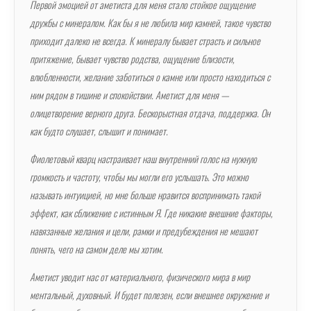
Первой эмоцией от аметиста для меня стало стойкое ощущение
дружбы с минералом. Как бы я не любила мир камней, такое чувство
приходит далеко не всегда. К минералу бывает страсть и сильное
притяжение, бывает чувство родства, ощущение близости,
влюбленности, желание заботиться о камне или просто находиться с
ним рядом в тишине и спокойствии. Аметист для меня —
олицетворение верного друга. Бескорыстная отдача, поддержка. Он
как будто слушает, слышит и понимает.
Фиолетовый кварц настраивает наш внутренний голос на нужную
громкость и частоту, чтобы мы могли его услышать. Это можно
называть интуицией, но мне больше нравится воспринимать такой
эффект, как сближение с истинным Я. Где никакие внешние факторы,
навязанные желания и цели, рамки и предубеждения не мешают
понять, чего на самом деле мы хотим.
Аметист уводит нас от материального, физического мира в мир
ментальный, духовный. И будет полезен, если внешнее окружение и