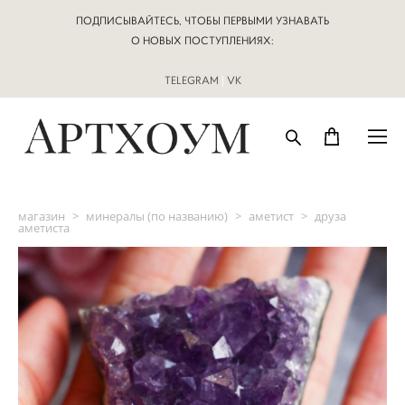
ПОДПИСЫВАЙТЕСЬ, ЧТОБЫ ПЕРВЫМИ УЗНАВАТЬ
О НОВЫХ ПОСТУПЛЕНИЯХ:
TELEGRAM
|
VK
магазин
>
минералы (по названию)
>
аметист
>
друза
аметиста