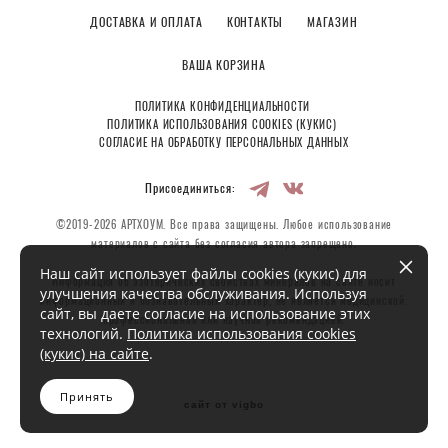
ДОСТАВКА И ОПЛАТА
КОНТАКТЫ
МАГАЗИН
ВАША КОРЗИНА
ПОЛИТИКА КОНФИДЕНЦИАЛЬНОСТИ
ПОЛИТИКА ИСПОЛЬЗОВАНИЯ COOKIES (КУКИС)
СОГЛАСИЕ НА ОБРАБОТКУ ПЕРСОНАЛЬНЫХ ДАННЫХ
Присоединиться:
©2019-2026 АРТХОУМ. Все права защищены. Любое использование
материалов с сайта без согласия автора запрещено.
Наш сайт использует файлы cookies (кукис) для
Информация об эзотерических свойствах минералов на сайте носит
улучшения качества обслуживания. Используя
информационный и познавательный характер, не является медицинской,
сайт, вы даете согласие на использование этих
профессиональной или научной рекомендацией.
технологий.
Политика использования cookies
(кукис) на сайте
.
Принять
сайт от vigbo