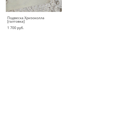
Подвеска Хризоколла
[галтовка]
1 700 pуб.