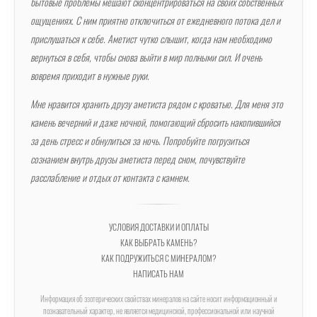
бытовые проблемы мешают сконцентрироваться на своих собственных
ощущениях. С ним приятно отключиться от ежедневного потока дел и
прислушаться к себе. Аметист чутко слышит, когда нам необходимо
вернуться в себя, чтобы снова выйти в мир полными сил. И очень
вовремя приходит в нужные руки.
Мне нравится хранить друзу аметиста рядом с кроватью. Для меня это
камень вечерний и даже ночной, помогающий сбросить накопившийся
за день стресс и обнулиться за ночь. Попробуйте погрузиться
сознанием внутрь друзы аметиста перед сном, почувствуйте
расслабление и отдых от контакта с камнем.
УСЛОВИЯ ДОСТАВКИ И ОПЛАТЫ
КАК ВЫБРАТЬ КАМЕНЬ?
КАК ПОДРУЖИТЬСЯ С МИНЕРАЛОМ?
НАПИСАТЬ НАМ
Информация об эзотерических свойствах минералов на сайте носит информационный и
познавательный характер, не является медицинской, профессиональной или научной