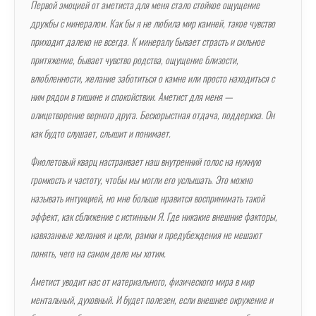
Первой эмоцией от аметиста для меня стало стойкое ощущение
дружбы с минералом. Как бы я не любила мир камней, такое чувство
приходит далеко не всегда. К минералу бывает страсть и сильное
притяжение, бывает чувство родства, ощущение близости,
влюбленности, желание заботиться о камне или просто находиться с
ним рядом в тишине и спокойствии. Аметист для меня —
олицетворение верного друга. Бескорыстная отдача, поддержка. Он
как будто слушает, слышит и понимает.
Фиолетовый кварц настраивает наш внутренний голос на нужную
громкость и частоту, чтобы мы могли его услышать. Это можно
называть интуицией, но мне больше нравится воспринимать такой
эффект, как сближение с истинным Я. Где никакие внешние факторы,
навязанные желания и цели, рамки и предубеждения не мешают
понять, чего на самом деле мы хотим.
Аметист уводит нас от материального, физического мира в мир
ментальный, духовный. И будет полезен, если внешнее окружение и