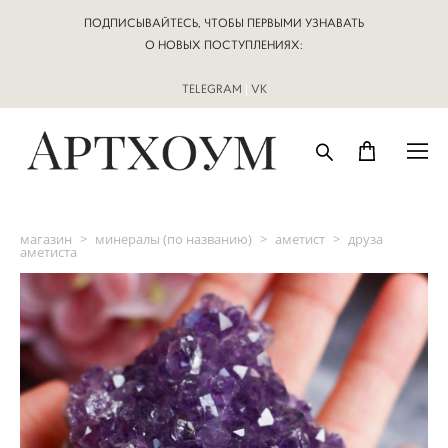
ПОДПИСЫВАЙТЕСЬ, ЧТОБЫ ПЕРВЫМИ УЗНАВАТЬ
О НОВЫХ ПОСТУПЛЕНИЯХ:
TELEGRAM
|
VK
магазин
>
минералы (по названию)
>
аметист
>
друза
аметиста