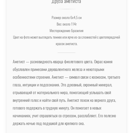
Друза аметиста
Размер: около 6х4,5 см
Вес: около 114г
Месторождение: Бразилия
Цвет на фото может выглядеть темнее или ярче из-за сложностей с цветопередачей
красок аметиста.
Аметист — разновидность кварца фиолетового цвета. Окрас камня
обусловлен примесями двухвалентного железа и некоторыми
особенностями строения. Аметист — символ связи с космосом, третьего
глаза, интуиции и подсознания. Это духовный, скромный минерал,
отрывающий от материального мира, помогающий услышать свой
внутренний голос и найти свой путь. Аметист похож на верного друга,
готового подержать в трудную минуту. Он помогает в новых
начинаниях, учит справляться со стрессом, расслабляет. Его полезно
держать ночью под подушкой для крепкого сна.