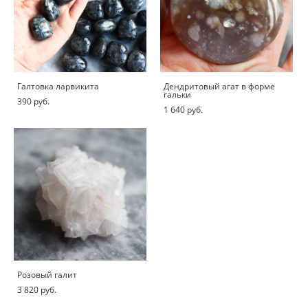
Галтовка ларвикита
Дендритовый агат в форме
гальки
390 pуб.
1 640 pуб.
Розовый галит
3 820 pуб.