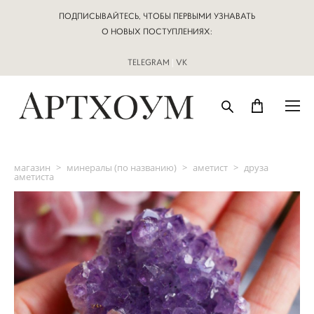
ПОДПИСЫВАЙТЕСЬ, ЧТОБЫ ПЕРВЫМИ УЗНАВАТЬ
О НОВЫХ ПОСТУПЛЕНИЯХ:
TELEGRAM
|
VK
магазин
>
минералы (по названию)
>
аметист
>
друза
аметиста