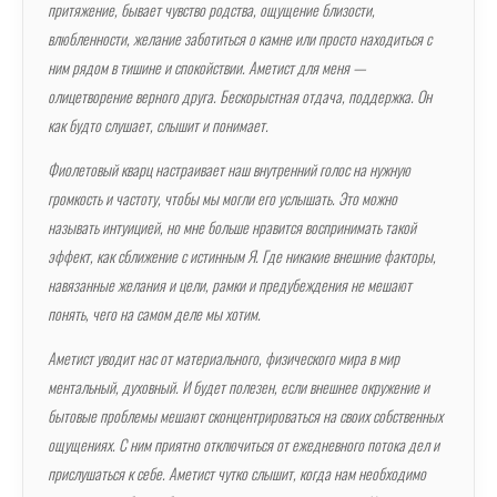
притяжение, бывает чувство родства, ощущение близости,
влюбленности, желание заботиться о камне или просто находиться с
ним рядом в тишине и спокойствии. Аметист для меня —
олицетворение верного друга. Бескорыстная отдача, поддержка. Он
как будто слушает, слышит и понимает.
Фиолетовый кварц настраивает наш внутренний голос на нужную
громкость и частоту, чтобы мы могли его услышать. Это можно
называть интуицией, но мне больше нравится воспринимать такой
эффект, как сближение с истинным Я. Где никакие внешние факторы,
навязанные желания и цели, рамки и предубеждения не мешают
понять, чего на самом деле мы хотим.
Аметист уводит нас от материального, физического мира в мир
ментальный, духовный. И будет полезен, если внешнее окружение и
бытовые проблемы мешают сконцентрироваться на своих собственных
ощущениях. С ним приятно отключиться от ежедневного потока дел и
прислушаться к себе. Аметист чутко слышит, когда нам необходимо