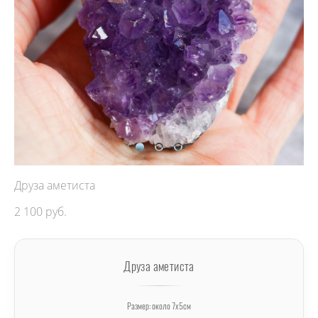
Друза аметиста
2 100 pуб.
Друза аметиста
Размер: около 7х5см