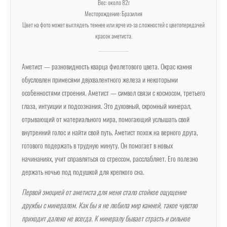
Вес: около 82г
Месторождение: Бразилия
Цвет на фото может выглядеть темнее или ярче из-за сложностей с цветопередачей
красок аметиста.
Аметист — разновидность кварца фиолетового цвета. Окрас камня
обусловлен примесями двухвалентного железа и некоторыми
особенностями строения. Аметист — символ связи с космосом, третьего
глаза, интуиции и подсознания. Это духовный, скромный минерал,
отрывающий от материального мира, помогающий услышать свой
внутренний голос и найти свой путь. Аметист похож на верного друга,
готового подержать в трудную минуту. Он помогает в новых
начинаниях, учит справляться со стрессом, расслабляет. Его полезно
держать ночью под подушкой для крепкого сна.
Первой эмоцией от аметиста для меня стало стойкое ощущение
дружбы с минералом. Как бы я не любила мир камней, такое чувство
приходит далеко не всегда. К минералу бывает страсть и сильное