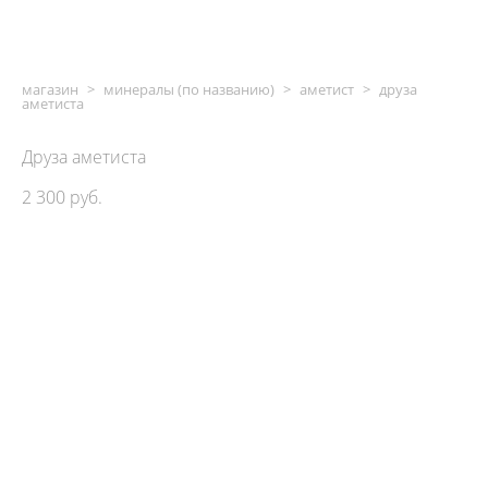
магазин
>
минералы (по названию)
>
аметист
>
друза
аметиста
Друза аметиста
2 300 pуб.