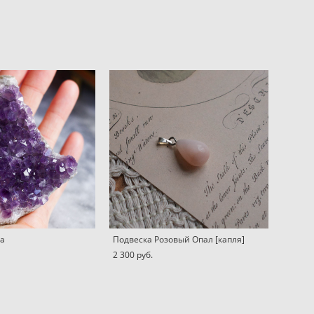
та
Подвеска Розовый Опал [капля]
2 300 pуб.