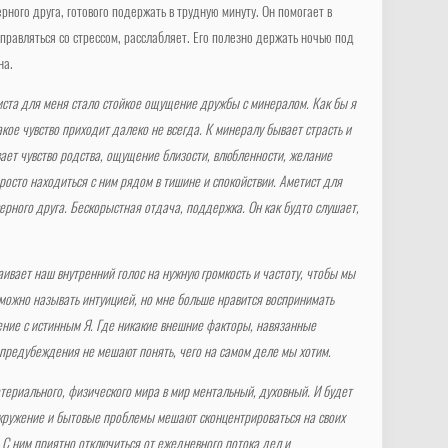
ерного друга, готового подержать в трудную минуту. Он помогает в
справляться со стрессом, расслабляет. Его полезно держать ночью под
на.
ста для меня стало стойкое ощущение дружбы с минералом. Как бы я
кое чувство приходит далеко не всегда. К минералу бывает страсть и
ает чувство родства, ощущение близости, влюбленности, желание
просто находиться с ним рядом в тишине и спокойствии. Аметист для
рного друга. Бескорыстная отдача, поддержка. Он как будто слушает,
ивает наш внутренний голос на нужную громкость и частоту, чтобы мы
 можно называть интуицией, но мне больше нравится воспринимать
ение с истинным Я. Где никакие внешние факторы, навязанные
 предубеждения не мешают понять, чего на самом деле мы хотим.
атериального, физического мира в мир ментальный, духовный. И будет
кружение и бытовые проблемы мешают сконцентрироваться на своих
С ним приятно отключиться от ежедневного потока дел и