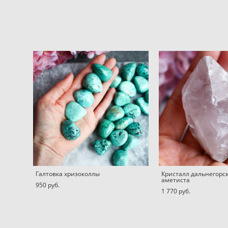
Галтовка хризоколлы
Кристалл дальнегорс
аметиста
950 pуб.
1 770 pуб.