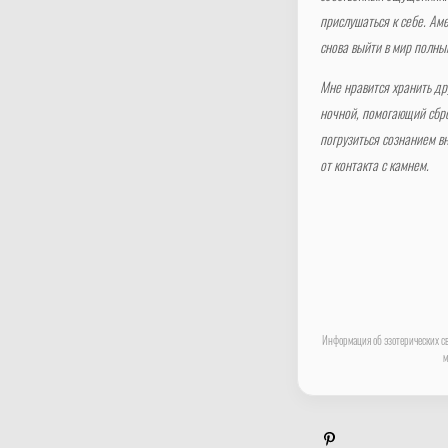
прислушаться к себе. Аме
снова выйти в мир полны
Мне нравится хранить др
ночной, помогающий сбро
погрузиться сознанием в
от контакта с камнем.
Информация об эзотерических св
м