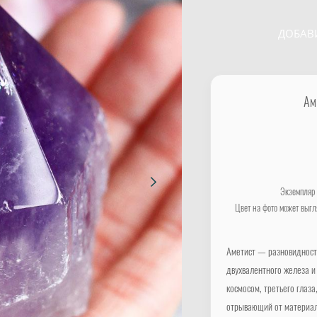
ДОБАВ
Ам
Экземпляр
Цвет на фото может выгл
Аметист — разновидность
двухвалентного железа и
космосом, третьего глаз
отрывающий от материаль