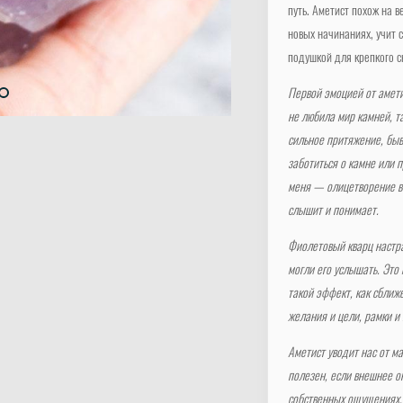
путь. Аметист похож на в
новых начинаниях, учит 
подушкой для крепкого с
Первой эмоцией от амети
не любила мир камней, та
сильное притяжение, быв
заботиться о камне или 
меня — олицетворение ве
слышит и понимает.
Фиолетовый кварц настра
могли его услышать. Это
такой эффект, как сближ
желания и цели, рамки и
Аметист уводит нас от м
полезен, если внешнее о
собственных ощущениях. 