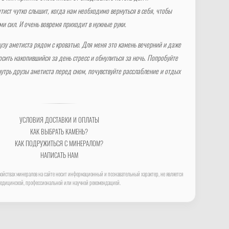
тист чутко слышит, когда нам необходимо вернуться в себя, чтобы
ми сил. И очень вовремя приходит в нужные руки.
узу аметиста рядом с кроватью. Для меня это камень вечерний и даже
сить накопившийся за день стресс и обнулиться за ночь. Попробуйте
нутрь друзы аметиста перед сном, почувствуйте расслабление и отдых
УСЛОВИЯ ДОСТАВКИ И ОПЛАТЫ
КАК ВЫБРАТЬ КАМЕНЬ?
КАК ПОДРУЖИТЬСЯ С МИНЕРАЛОМ?
НАПИСАТЬ НАМ
ойствах минералов на сайте носит информационный и познавательный характер, не является
едицинской, профессиональной или научной рекомендацией.