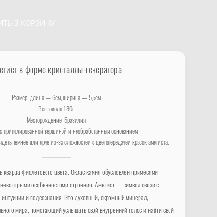
ИТЬ В КОРЗИНУ
етист в форме кристаллы-генератора
Размер: длина — 6см, ширина — 5,5см
Вес: около 180г
Месторождение: Бразилия
 с приполированной вершиной и необработанным основанием
ядеть темнее или ярче из-за сложностей с цветопередачей красок аметиста.
 кварца фиолетового цвета. Окрас камня обусловлен примесями
 некоторыми особенностями строения. Аметист — символ связи с
а, интуиции и подсознания. Это духовный, скромный минерал,
ного мира, помогающий услышать свой внутренний голос и найти свой