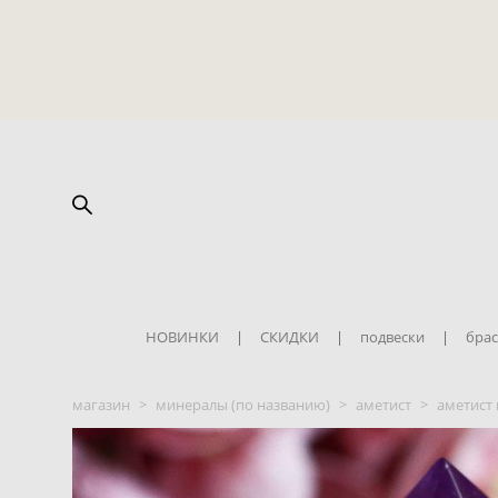
НОВИНКИ
|
СКИДКИ
|
подвески
|
брас
магазин
>
минералы (по названию)
>
аметист
>
аметист