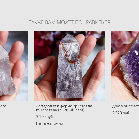
ТАКЖЕ ВАМ МОЖЕТ ПОНРАВИТЬСЯ
кого
Лепидолит в форме кристалла-
Друза аметис
генератора (высший сорт)
2 320 pуб.
3 120 pуб.
Нет в наличии