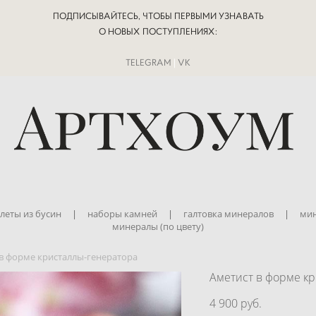
ПОДПИСЫВАЙТЕСЬ, ЧТОБЫ ПЕРВЫМИ УЗНАВАТЬ
О НОВЫХ ПОСТУПЛЕНИЯХ:
TELEGRAM
|
VK
леты из бусин
|
наборы камней
|
галтовка минералов
|
мин
минералы (по цвету)
 в форме кристаллы-генератора
Аметист в форме к
4 900 pуб.