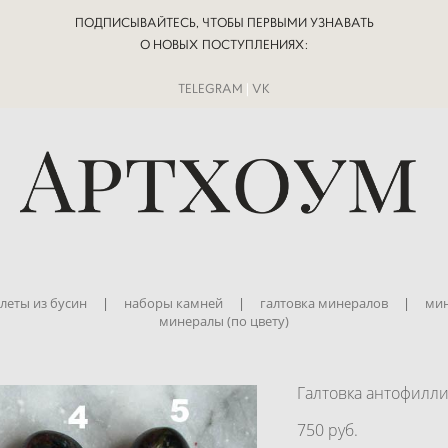
ПОДПИСЫВАЙТЕСЬ, ЧТОБЫ ПЕРВЫМИ УЗНАВАТЬ
О НОВЫХ ПОСТУПЛЕНИЯХ:
TELEGRAM
|
VK
леты из бусин
|
наборы камней
|
галтовка минералов
|
мин
минералы (по цвету)
Галтовка антофилли
750 pуб.