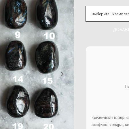
Выберите Экземпля
ДОБАВ
Га
Вулканическая порода, с
антофиллит и жедрит, та