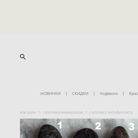
НОВИНКИ
|
СКИДКИ
|
подвески
|
брас
магазин
>
галтовка минералов
>
галтовка антофиллита