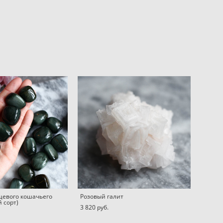
рцевого кошачьего
Розовый галит
й сорт)
3 820 pуб.