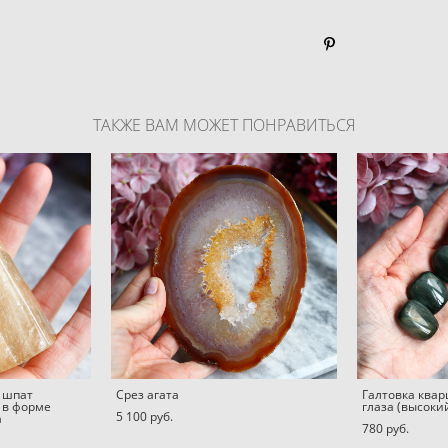
ТАКЖЕ ВАМ МОЖЕТ ПОНРАВИТЬСЯ
 шпат
Срез агата
Галтовка ква
 в форме
глаза (высоки
5 100 pуб.
а
780 pуб.