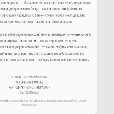
, кордиерита и т.д. Особенностью являются "синие лучи", иризирующие
ак в породе проявляются бесцветные кристаллы антофиллита, их
 с иризацией лабрадора. В данном случае порода имеет довольно
та альмандина, что делает экземпляры более ценными.
вляет собой гармоничное сочетание заземляющих и огненных камней.
концентрирует, помогает смотреть на мир реалистично, учит
и повышает уверенность в себе. Это камень стабильности, силы воли,
ный гранат добавляет ему огня, страсти и эмоций. Такой комплекс
желых, сложных минералов с глубоким и многослойным воздействием
УСЛОВИЯ ДОСТАВКИ И ОПЛАТЫ
КАК ВЫБРАТЬ КАМЕНЬ?
КАК ПОДРУЖИТЬСЯ С МИНЕРАЛОМ?
НАПИСАТЬ НАМ
их свойствах носит ознакомительный характер и не является медицинской или научной
рекомендацией.