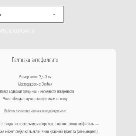
р
ИТЬ В КОРЗИНУ
Галтовка антофиллита
Размер: около 2,5–3 см
Месторождение: Замбия
лтовка содержит трещинки и неровности поверхности
Может обладать лучистым переливом на свету
Выбрать экземпляр можно в выпадающем меню
остоящая из нескольких минералов, в основе лежат амфиболы —
кже может содержать включения красного граната (альмандина),