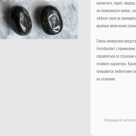
магнетита, пирит, кварца
на поверхности камня, т
эффект схож по принципу
крупные включения грана
Смесь минералов предста
Антофиллит с примесями 
справляться со страхами 
стойкого характера. Крас
понравится любителям тя
на сознание.
Информация об эзотерическ