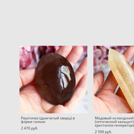
Раухтопаз (дымчатый кварц) в
Медовый исландский
форме гальки
(оптический кальцит)
кристалла-генератор
2 470 pуб.
2 590 pуб.