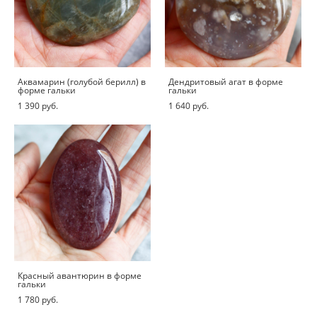
Аквамарин (голубой берилл) в
Дендритовый агат в форме
форме гальки
гальки
1 390 pуб.
1 640 pуб.
Красный авантюрин в форме
гальки
1 780 pуб.