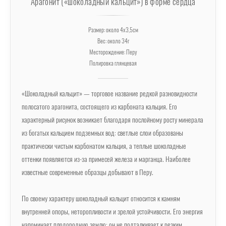
Арагонит («шоколадный кальцит») в форме сердца
Размер: около 4х3,5см
Вес: около 34г
Месторождение: Перу
Полировка глянцевая
«Шоколадный кальцит» — торговое название редкой разновидности
полосатого арагонита, состоящего из карбоната кальция. Его
характерный рисунок возникает благодаря послойному росту минерала
из богатых кальцием подземных вод: светлые слои образованы
практически чистым карбонатом кальция, а теплые шоколадные
оттенки появляются из-за примесей железа и марганца. Наиболее
известные современные образцы добывают в Перу.
По своему характеру шоколадный кальцит относится к камням
внутренней опоры, неторопливости и зрелой устойчивости. Его энергия
напоминает плодородную землю: он не подталкивает к резким