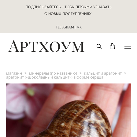
ПОДПИСЫВАЙТЕСЬ, ЧТОБЫ ПЕРВЫМИ УЗНАВАТЬ
О НОВЫХ ПОСТУПЛЕНИЯХ:
TELEGRAM
|
VK
магазин
>
минералы (по названию)
>
кальцит и арагонит
>
арагонит («шоколадный кальцит») в форме сердца