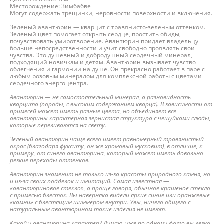
Месторождение: Зимбабве
Могут содержать трещинки, неровности поверхности и включения.
Зеленый авантюрин — кварцит с травянисто-зеленым оттенком.
Зеленый цвет помогает открыть сердце, простить обиды,
почувствовать умиротворение. Авантюрин придает владельцу
больше непосредственности и учит свободно проявлять свои
чувства. Это душевный и добродушный сердечный минерал,
подходящий новичкам и детям. Авантюрин вызывает чувство
облегчения и гармонии на душе. Он прекрасно работает в паре с
любым розовым минералом для комплексной работы с цветами
сердечного энергоцентра.
Авантюрин — не самостоятельный минерал, а разновидность
кварцита (породы, с высоким содержанием кварца). В зависимости от
примесей может иметь разные цвета, но объединяет все
авантюрины характерная зернистая структура с чешуйками слюды,
которые переливаются на свету.
Зеленый авантюрин чаще всего имеет равномерный травянистый
окрас (благодаря фукситу, он же хромовый мусковит), в отличие, к
примеру, от синего авантюрина, который может иметь довольно
резкие переходы оттенков.
Авантюрин знаменит не только из-за красоты природного камня, но
и из-за своих подделок и имитаций. Самая известная —
«авантюриновое стекло», а проще говоря, обычное крашеное стекло
с примесью блесток. Вы наверняка видели яркие синие или оранжевые
«камни» с блестящим шиммером внутри. Увы, ничего общего с
натуральным авантюрином такие изделия не имеют.
Какой у авантюрина характер? Думаю, уже по одному фото вы легко