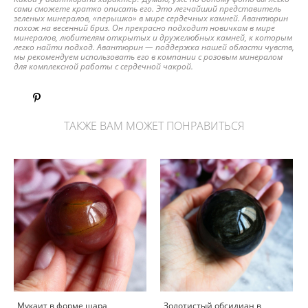
сами сможете кратко описать его. Это легчайший представитель
зеленых минералов, «перышко» в мире сердечных камней. Авантюрин
похож на весенний бриз. Он прекрасно подходит новичкам в мире
минералов, любителям открытых и дружелюбных камней, к которым
легко найти подход. Авантюрин — поддержка нашей области чувств,
мы рекомендуем использовать его в компании с розовым минералом
для комплексной работы с сердечной чакрой.
ТАКЖЕ ВАМ МОЖЕТ ПОНРАВИТЬСЯ
Мукаит в форме шара
Золотистый обсидиан в