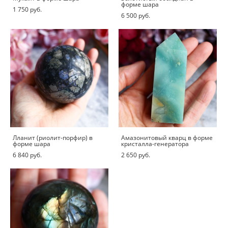
форме шара
1 750 pуб.
6 500 pуб.
Лланит (риолит-порфир) в
Амазонитовый кварц в форме
форме шара
кристалла-генератора
6 840 pуб.
2 650 pуб.