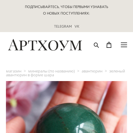
ПОДПИСЫВАЙТЕСЬ, ЧТОБЫ ПЕРВЫМИ УЗНАВАТЬ
О НОВЫХ ПОСТУПЛЕНИЯХ:
TELEGRAM
|
VK
магазин
>
минералы (по названию)
>
авантюрин
>
зеленый
авантюрин в форме шара