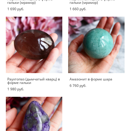
гальки (мрамор)
гальки (мрамор)
1 690 pуб.
1 660 pуб.
Раухтопаз (дымчатый кварц) в
Амазонит в форме шара
форме гальки
6 760 pуб.
1 980 pуб.