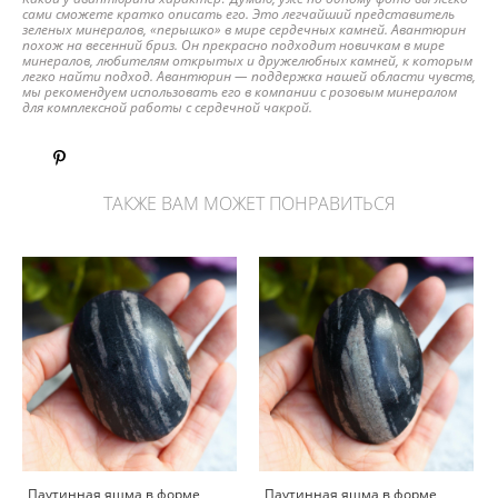
сами сможете кратко описать его. Это легчайший представитель
зеленых минералов, «перышко» в мире сердечных камней. Авантюрин
похож на весенний бриз. Он прекрасно подходит новичкам в мире
минералов, любителям открытых и дружелюбных камней, к которым
легко найти подход. Авантюрин — поддержка нашей области чувств,
мы рекомендуем использовать его в компании с розовым минералом
для комплексной работы с сердечной чакрой.
ТАКЖЕ ВАМ МОЖЕТ ПОНРАВИТЬСЯ
Паутинная яшма в форме
Паутинная яшма в форме