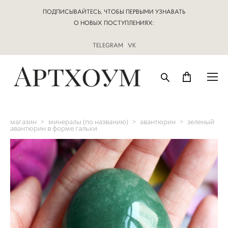
ПОДПИСЫВАЙТЕСЬ, ЧТОБЫ ПЕРВЫМИ УЗНАВАТЬ
О НОВЫХ ПОСТУПЛЕНИЯХ:
TELEGRAM
|
VK
магазин
>
минералы (по названию)
>
авантюрин
>
зеленый
авантюрин в форме гальки