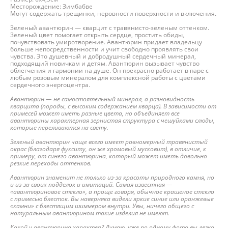
Месторождение: Зимбабве
Могут содержать трещинки, неровности поверхности и включения.
Зеленый авантюрин — кварцит с травянисто-зеленым оттенком.
Зеленый цвет помогает открыть сердце, простить обиды,
почувствовать умиротворение. Авантюрин придает владельцу
больше непосредственности и учит свободно проявлять свои
чувства. Это душевный и добродушный сердечный минерал,
подходящий новичкам и детям. Авантюрин вызывает чувство
облегчения и гармонии на душе. Он прекрасно работает в паре с
любым розовым минералом для комплексной работы с цветами
сердечного энергоцентра.
Авантюрин — не самостоятельный минерал, а разновидность
кварцита (породы, с высоким содержанием кварца). В зависимости от
примесей может иметь разные цвета, но объединяет все
авантюрины характерная зернистая структура с чешуйками слюды,
которые переливаются на свету.
Зеленый авантюрин чаще всего имеет равномерный травянистый
окрас (благодаря фукситу, он же хромовый мусковит), в отличие, к
примеру, от синего авантюрина, который может иметь довольно
резкие переходы оттенков.
Авантюрин знаменит не только из-за красоты природного камня, но
и из-за своих подделок и имитаций. Самая известная —
«авантюриновое стекло», а проще говоря, обычное крашеное стекло
с примесью блесток. Вы наверняка видели яркие синие или оранжевые
«камни» с блестящим шиммером внутри. Увы, ничего общего с
натуральным авантюрином такие изделия не имеют.
Какой у авантюрина характер? Думаю, уже по одному фото вы легко