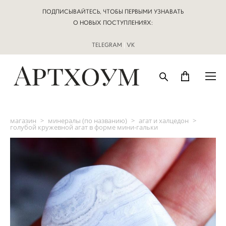
ПОДПИСЫВАЙТЕСЬ, ЧТОБЫ ПЕРВЫМИ УЗНАВАТЬ
О НОВЫХ ПОСТУПЛЕНИЯХ:
TELEGRAM
|
VK
магазин
>
минералы (по названию)
>
агат и халцедон
>
голубой кружевной агат в форме мини-гальки