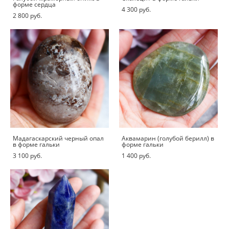
форме сердца
4 300 pуб.
2 800 pуб.
Мадагаскарский черный опал
Аквамарин (голубой берилл) в
в форме гальки
форме гальки
3 100 pуб.
1 400 pуб.