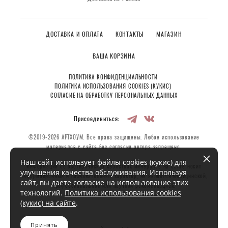
ДОСТАВКА И ОПЛАТА
КОНТАКТЫ
МАГАЗИН
ВАША КОРЗИНА
ПОЛИТИКА КОНФИДЕНЦИАЛЬНОСТИ
ПОЛИТИКА ИСПОЛЬЗОВАНИЯ COOKIES (КУКИС)
СОГЛАСИЕ НА ОБРАБОТКУ ПЕРСОНАЛЬНЫХ ДАННЫХ
Присоединиться:
©2019-2026 АРТХОУМ. Все права защищены. Любое использование
материалов с сайта без согласия автора запрещено.
Наш сайт использует файлы cookies (кукис) для
Информация об эзотерических свойствах минералов на сайте носит
улучшения качества обслуживания. Используя
информационный и познавательный характер, не является медицинской,
сайт, вы даете согласие на использование этих
профессиональной или научной рекомендацией.
технологий.
Политика использования cookies
(кукис) на сайте
.
Принять