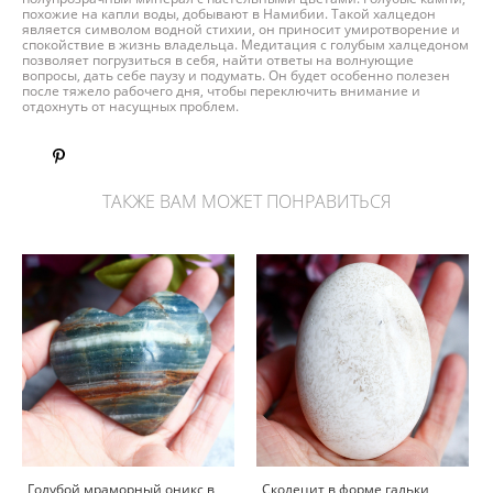
похожие на капли воды, добывают в Намибии. Такой халцедон
является символом водной стихии, он приносит умиротворение и
спокойствие в жизнь владельца. Медитация с голубым халцедоном
позволяет погрузиться в себя, найти ответы на волнующие
вопросы, дать себе паузу и подумать. Он будет особенно полезен
после тяжело рабочего дня, чтобы переключить внимание и
отдохнуть от насущных проблем.
ТАКЖЕ ВАМ МОЖЕТ ПОНРАВИТЬСЯ
Голубой мраморный оникс в
Сколецит в форме гальки