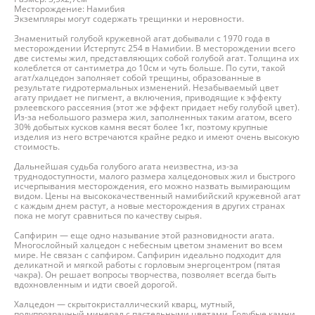
Месторождение: Намибия
Экземпляры могут содержать трещинки и неровности.
Знаменитый голубой кружевной агат добывали с 1970 года в
месторождении Истерпутс 254 в Намибии. В месторождении всего
две системы жил, представляющих собой голубой агат. Толщина их
колеблется от сантиметра до 10см и чуть больше. По сути, такой
агат/халцедон заполняет собой трещины, образованные в
результате гидротермальных изменений. Незабываемый цвет
агату придает не пигмент, а включения, приводящие к эффекту
рэлеевского рассеяния (этот же эффект придает небу голубой цвет).
Из-за небольшого размера жил, заполненных таким агатом, всего
30% добытых кусков камня весят более 1кг, поэтому крупные
изделия из него встречаются крайне редко и имеют очень высокую
стоимость.
Дальнейшая судьба голубого агата неизвестна, из-за
труднодоступности, малого размера халцедоновых жил и быстрого
исчерпывания месторождения, его можно назвать вымирающим
видом. Цены на высококачественный намибийский кружевной агат
с каждым днем растут, а новые месторождения в других странах
пока не могут сравниться по качеству сырья.
Сапфирин — еще одно называние этой разновидности агата.
Многослойный халцедон с небесным цветом знаменит во всем
мире. Не связан с сапфиром. Сапфирин идеально подходит для
деликатной и мягкой работы с горловым энергоцентром (пятая
чакра). Он решает вопросы творчества, позволяет всегда быть
вдохновленным и идти своей дорогой.
Халцедон — скрытокристаллический кварц, мутный,
полупрозрачный минерал с пастельными цветами. Голубые камни,