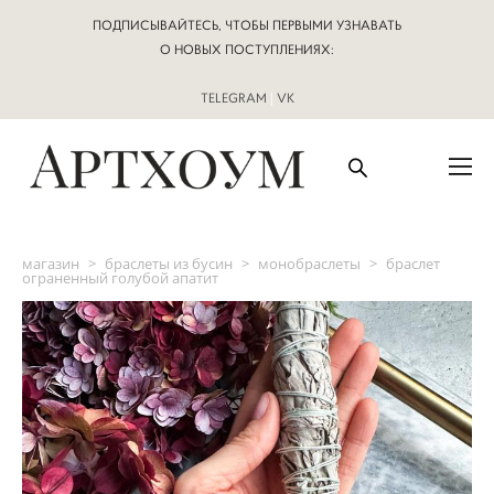
ПОДПИСЫВАЙТЕСЬ, ЧТОБЫ ПЕРВЫМИ УЗНАВАТЬ
О НОВЫХ ПОСТУПЛЕНИЯХ:
TELEGRAM
|
VK
магазин
>
браслеты из бусин
>
монобраслеты
>
браслет
ограненный голубой апатит