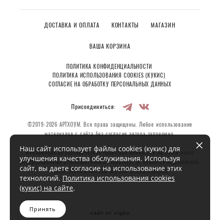
ДОСТАВКА И ОПЛАТА
КОНТАКТЫ
МАГАЗИН
ВАША КОРЗИНА
ПОЛИТИКА КОНФИДЕНЦИАЛЬНОСТИ
ПОЛИТИКА ИСПОЛЬЗОВАНИЯ COOKIES (КУКИС)
СОГЛАСИЕ НА ОБРАБОТКУ ПЕРСОНАЛЬНЫХ ДАННЫХ
Присоединиться:
©2019-2026 АРТХОУМ. Все права защищены. Любое использование
материалов с сайта без согласия автора запрещено.
Наш сайт использует файлы cookies (кукис) для
Информация об эзотерических свойствах минералов на сайте носит
улучшения качества обслуживания. Используя
информационный и познавательный характер, не является медицинской,
сайт, вы даете согласие на использование этих
профессиональной или научной рекомендацией.
технологий.
Политика использования cookies
(кукис) на сайте
.
Принять
сайт от vigbo