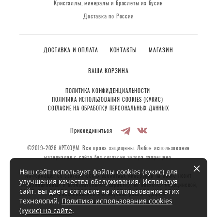
Кристаллы, минералы и браслеты из бусин
Доставка по России
ДОСТАВКА И ОПЛАТА
КОНТАКТЫ
МАГАЗИН
ВАША КОРЗИНА
ПОЛИТИКА КОНФИДЕНЦИАЛЬНОСТИ
ПОЛИТИКА ИСПОЛЬЗОВАНИЯ COOKIES (КУКИС)
СОГЛАСИЕ НА ОБРАБОТКУ ПЕРСОНАЛЬНЫХ ДАННЫХ
Присоединиться:
©2019-2026 АРТХОУМ. Все права защищены. Любое использование
материалов с сайта без согласия автора запрещено.
Наш сайт использует файлы cookies (кукис) для
Информация об эзотерических свойствах минералов на сайте носит
улучшения качества обслуживания. Используя
информационный и познавательный характер, не является медицинской,
сайт, вы даете согласие на использование этих
профессиональной или научной рекомендацией.
технологий.
Политика использования cookies
(кукис) на сайте
.