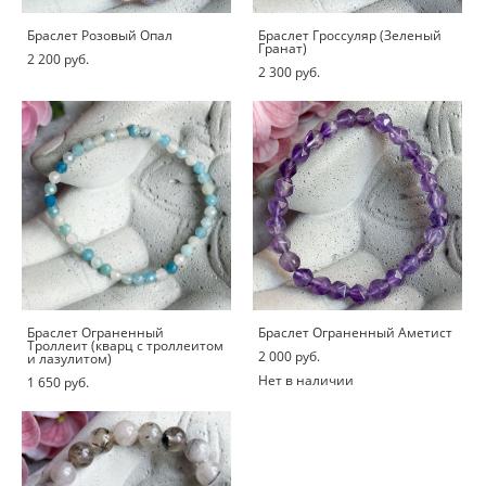
Браслет Розовый Опал
Браслет Гроссуляр (Зеленый
Гранат)
2 200 pуб.
2 300 pуб.
Браслет Ограненный
Браслет Ограненный Аметист
Троллеит (кварц с троллеитом
2 000 pуб.
и лазулитом)
Нет в наличии
1 650 pуб.