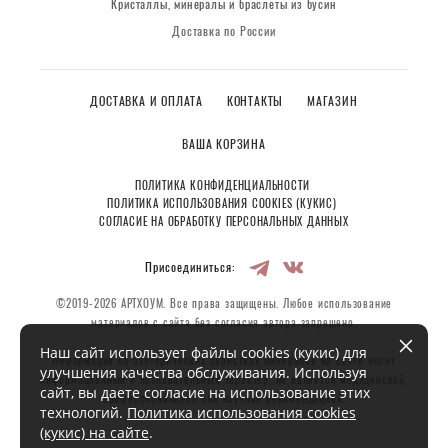
Кристаллы, минералы и браслеты из бусин
Доставка по России
ДОСТАВКА И ОПЛАТА
КОНТАКТЫ
МАГАЗИН
ВАША КОРЗИНА
ПОЛИТИКА КОНФИДЕНЦИАЛЬНОСТИ
ПОЛИТИКА ИСПОЛЬЗОВАНИЯ COOKIES (КУКИС)
СОГЛАСИЕ НА ОБРАБОТКУ ПЕРСОНАЛЬНЫХ ДАННЫХ
Присоединиться:
©2019-2026 АРТХОУМ. Все права защищены. Любое использование
материалов с сайта без согласия автора запрещено.
Наш сайт использует файлы cookies (кукис) для
Информация об эзотерических свойствах минералов на сайте носит
улучшения качества обслуживания. Используя
информационный и познавательный характер, не является медицинской,
сайт, вы даете согласие на использование этих
профессиональной или научной рекомендацией.
технологий.
Политика использования cookies
(кукис) на сайте
.