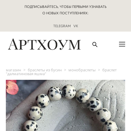
ПОДПИСЫВАЙТЕСЬ, ЧТОБЫ ПЕРВЫМИ УЗНАВАТЬ
О НОВЫХ ПОСТУПЛЕНИЯХ:
TELEGRAM
|
VK
магазин
>
браслеты из бусин
>
монобраслеты
>
браслет
"далматиновая яшма"