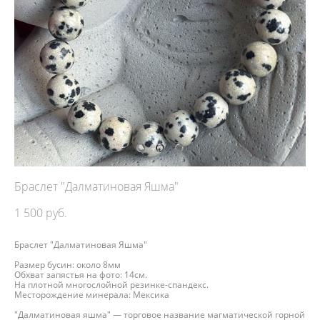
Браслет "Далматиновая Яшма"
1 500 pуб.
Браслет "Далматиновая Яшма"
Размер бусин: около 8мм
Обхват запястья на фото: 14см.
На плотной многослойной резинке-спандекс.
Месторождение минерала: Мексика
"Далматиновая яшма" — торговое название магматической горной