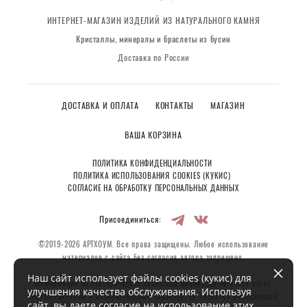
ИНТЕРНЕТ-МАГАЗИН ИЗДЕЛИЙ ИЗ НАТУРАЛЬНОГО КАМНЯ
Кристаллы, минералы и браслеты из бусин
Доставка по России
ДОСТАВКА И ОПЛАТА
КОНТАКТЫ
МАГАЗИН
ВАША КОРЗИНА
ПОЛИТИКА КОНФИДЕНЦИАЛЬНОСТИ
ПОЛИТИКА ИСПОЛЬЗОВАНИЯ COOKIES (КУКИС)
СОГЛАСИЕ НА ОБРАБОТКУ ПЕРСОНАЛЬНЫХ ДАННЫХ
Присоединиться:
©2019-2026 АРТХОУМ. Все права защищены. Любое использование
материалов с сайта без согласия автора запрещено.
Наш сайт использует файлы cookies (кукис) для
Информация об эзотерических свойствах минералов на сайте носит
улучшения качества обслуживания. Используя
информационный и познавательный характер, не является медицинской,
сайт, вы даете согласие на использование этих