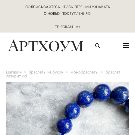
ПОДПИСЫВАЙТЕСЬ, ЧТОБЫ ПЕРВЫМИ УЗНАВАТЬ
О НОВЫХ ПОСТУПЛЕНИЯХ:
TELEGRAM
|
VK
магазин
>
браслеты из бусин
>
монобраслеты
>
браслет
лазурит xxl