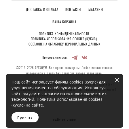
ДОСТАВКА И ОПЛАТА
КОНТАКТЫ
МАГАЗИН
ВАША КОРЗИНА
ПОЛИТИКА КОНФИДЕНЦИАЛЬНОСТИ
ПОЛИТИКА ИСПОЛЬЗОВАНИЯ COOKIES (КУКИС)
СОГЛАСИЕ НА ОБРАБОТКУ ПЕРСОНАЛЬНЫХ ДАННЫХ
Присоединиться:
©2019-2026 АРТХОУМ. Все права защищены. Любое использование
материалов с сайта без согласия автора запрещено.
Наш сайт использует файлы cookies (кукис) для
Информация об эзотерических свойствах минералов на сайте носит
улучшения качества обслуживания. Используя
информационный и познавательный характер, не является медицинской,
сайт, вы даете согласие на использование этих
профессиональной или научной рекомендацией.
технологий.
Политика использования cookies
(кукис) на сайте
.
Принять
сайт от vigbo