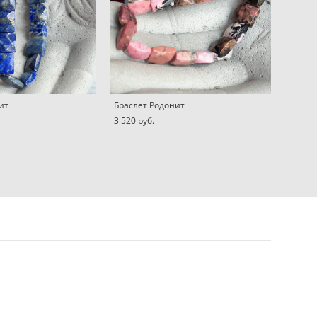
ит
Браслет Родонит
3 520 pуб.