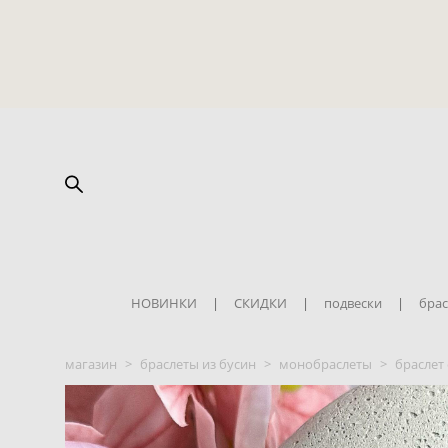
НОВИНКИ
|
СКИДКИ
|
подвески
|
брас
магазин
>
браслеты из бусин
>
монобраслеты
>
браслет