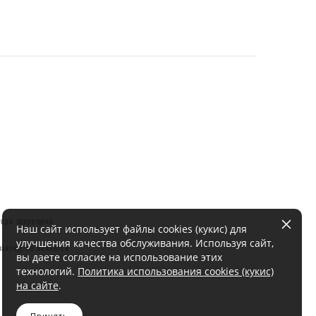
тора запрещено.
Наш сайт использует файлы cookies (кукис) для
улучшения качества обслуживания. Используя сайт,
актер, не является
вы даете согласие на использование этих
технологий.
Политика использования cookies (кукис)
на сайте
.
Принять