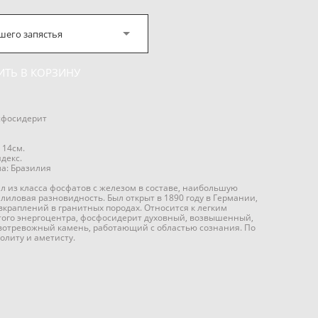
шего запястья
ИТЬ В КОРЗИНУ
сфосидерит
 14см.
декс.
а: Бразилия
 из класса фосфатов с железом в составе, наибольшую
 лиловая разновидность. Был открыт в 1890 году в Германии,
вкраплений в гранитных породах. Относится к легким
ого энергоцентра, фосфосидерит духовный, возвышенный,
отревожный камень, работающий с областью сознания. По
олиту и аметисту.