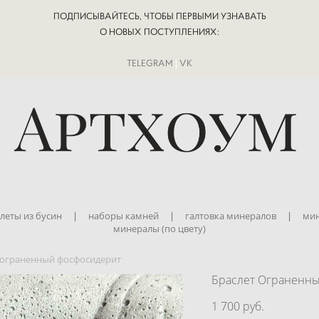
ПОДПИСЫВАЙТЕСЬ, ЧТОБЫ ПЕРВЫМИ УЗНАВАТЬ
О НОВЫХ ПОСТУПЛЕНИЯХ:
TELEGRAM
|
VK
леты из бусин
|
наборы камней
|
галтовка минералов
|
мин
минералы (по цвету)
 ограненный фосфосидерит
Браслет Ограненн
1 700 pуб.