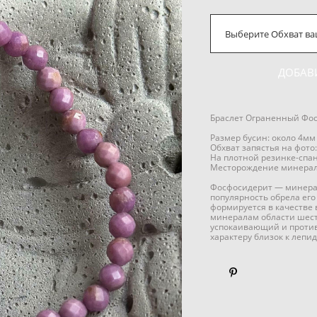
Выберите Обхват ва
ДОБАВ
Браслет Ограненный Фо
Размер бусин: около 4мм
Обхват запястья на фото:
На плотной резинке-спан
Месторождение минерал
Фосфосидерит — минерал
популярность обрела его
формируется в качестве 
минералам области шест
успокаивающий и против
характеру близок к лепид