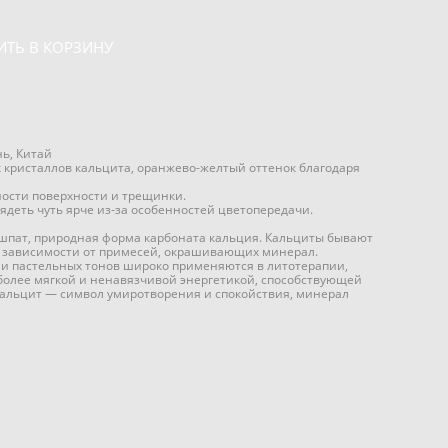
ИТЬ В КОРЗИНУ
ь, Китай
 кристаллов кальцита, оранжево-желтый оттенок благодаря
ости поверхности и трещинки.
ядеть чуть ярче из-за особенностей цветопередачи.
шпат, природная форма карбоната кальция. Кальциты бывают
в зависимости от примесей, окрашивающих минерал.
ни пастельных тонов широко применяются в литотерапии,
более мягкой и ненавязчивой энергетикой, способствующей
кальцит — символ умиротворения и спокойствия, минерал