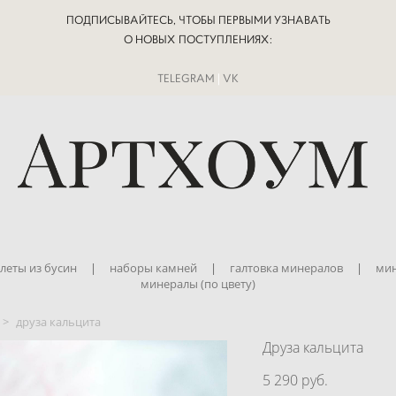
ПОДПИСЫВАЙТЕСЬ, ЧТОБЫ ПЕРВЫМИ УЗНАВАТЬ
О НОВЫХ ПОСТУПЛЕНИЯХ:
TELEGRAM
|
VK
леты из бусин
|
наборы камней
|
галтовка минералов
|
мин
минералы (по цвету)
>
друза кальцита
Друза кальцита
5 290 pуб.