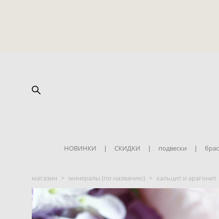
НОВИНКИ
|
СКИДКИ
|
подвески
|
брас
магазин
>
минералы (по названию)
>
кальцит и арагонит