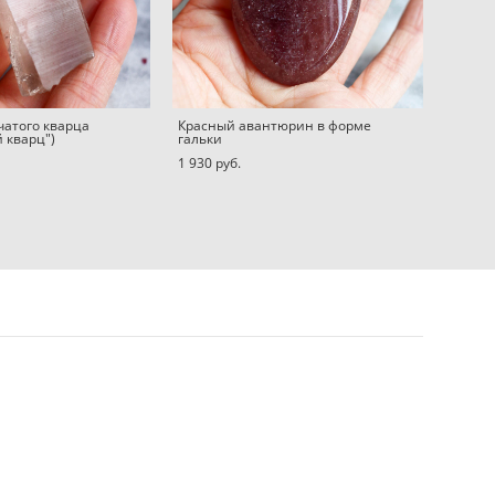
чатого кварца
Красный авантюрин в форме
 кварц")
гальки
1 930 pуб.