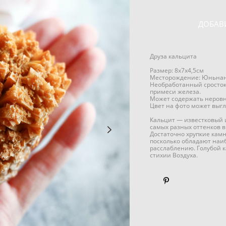
ДОБАВ
Друза кальцита
Размер: 8х7х4,5см
Месторождение: Юньнан
Необработанный сросток
примеси железа.
Может содержать неровн
Цвет на фото может выгл
Кальцит — известковый 
самых разных оттенков 
Достаточно хрупкие кам
посколько обладают наи
расслаблению. Голубой 
стихии Воздуха.