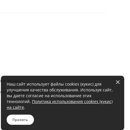
тора запрещено.
Наш сайт использует файлы cookies (кукис) для
улучшения качества обслуживания. Используя сайт,
актер, не является
вы даете согласие на использование этих
технологий.
Политика использования cookies (кукис)
на сайте
.
Принять