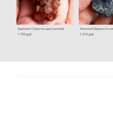
Арагонит (сросток кристаллов)
Зеленый берилл в сл
1 750 pуб.
1 210 pуб.