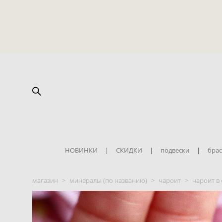
НОВИНКИ
|
СКИДКИ
|
подвески
|
брас
магазин
>
минералы (по названию)
>
чароит
>
чароит в