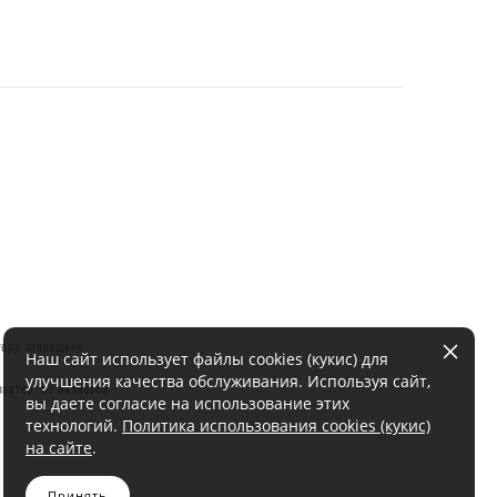
тора запрещено.
Наш сайт использует файлы cookies (кукис) для
улучшения качества обслуживания. Используя сайт,
актер, не является
вы даете согласие на использование этих
технологий.
Политика использования cookies (кукис)
на сайте
.
Принять