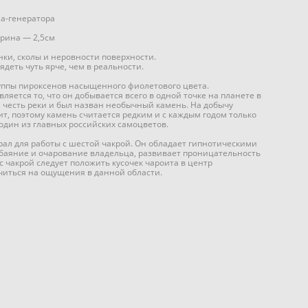
ла-генератора
ирина — 2,5см
ки, сколы и неровности поверхности.
ядеть чуть ярче, чем в реальности.
уппы пироксенов насыщенного фиолетового цвета.
ляется то, что он добывается всего в одной точке на планете в
В честь реки и был назван необычный камень. На добычу
т, поэтому камень считается редким и с каждым годом только
 один из главных российских самоцветов.
л для работы с шестой чакрой. Он обладает гипнотическими
обаяние и очарование владельца, развивает проницательность
с чакрой следует положить кусочек чароита в центр
читься на ощущения в данной области.