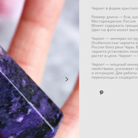
Чароит в форме кристал
Размер: длина — 6см, ш
Месторождение: Россия
Может содержать трещин
Цвет на фото может выгл
Чароит — минерал из гр
Особенностью чароита яв
России близ реки Чары. 
чароита установлен лими
растет в цене. Чароит —
Чароит — мощный минера
свойствами, усиливает 
и интуицию. Для работы 
переносицы и сосредото