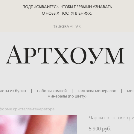
ПОДПИСЫВАЙТЕСЬ, ЧТОБЫ ПЕРВЫМИ УЗНАВАТЬ
О НОВЫХ ПОСТУПЛЕНИЯХ:
TELEGRAM
|
VK
леты из бусин
|
наборы камней
|
галтовка минералов
|
мин
минералы (по цвету)
 форме кристалла-генератора
Чароит в форме кр
5 900 pуб.