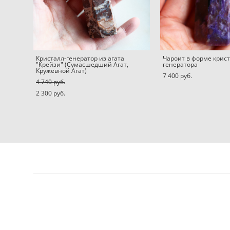
Кристалл-генератор из агата
Чароит в форме крист
"Крейзи" (Сумасшедший Агат,
генератора
Кружевной Агат)
7 400 pуб.
4 740 pуб.
2 300 pуб.