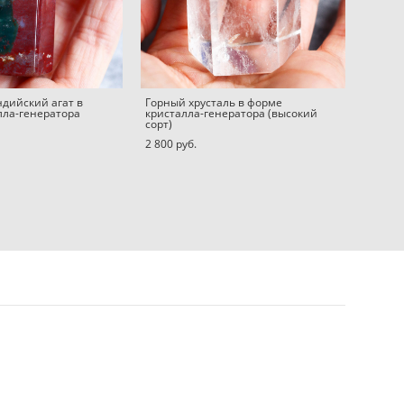
ндийский агат в
Горный хрусталь в форме
лла-генератора
кристалла-генератора (высокий
сорт)
2 800 pуб.