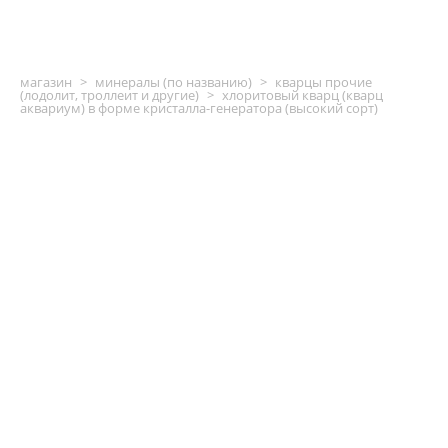
магазин
>
минералы (по названию)
>
кварцы прочие
(лодолит, троллеит и другие)
>
хлоритовый кварц (кварц
аквариум) в форме кристалла-генератора (высокий сорт)