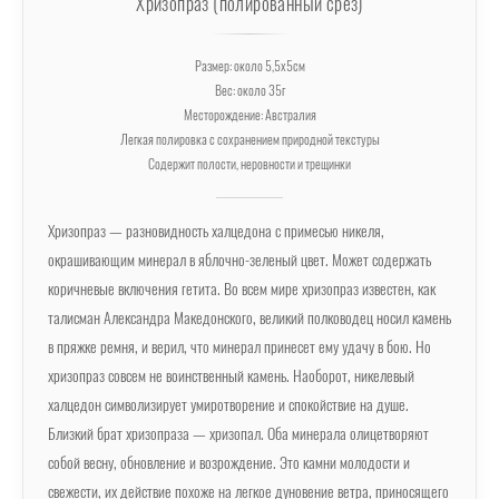
Хризопраз (полированный срез)
Размер: около 5,5х5см
Вес: около 35г
Месторождение: Австралия
Легкая полировка с сохранением природной текстуры
Содержит полости, неровности и трещинки
Хризопраз — разновидность халцедона с примесью никеля,
окрашивающим минерал в яблочно-зеленый цвет. Может содержать
коричневые включения гетита. Во всем мире хризопраз известен, как
талисман Александра Македонского, великий полководец носил камень
в пряжке ремня, и верил, что минерал принесет ему удачу в бою. Но
хризопраз совсем не воинственный камень. Наоборот, никелевый
халцедон символизирует умиротворение и спокойствие на душе.
Близкий брат хризопраза — хризопал. Оба минерала олицетворяют
собой весну, обновление и возрождение. Это камни молодости и
свежести, их действие похоже на легкое дуновение ветра, приносящего