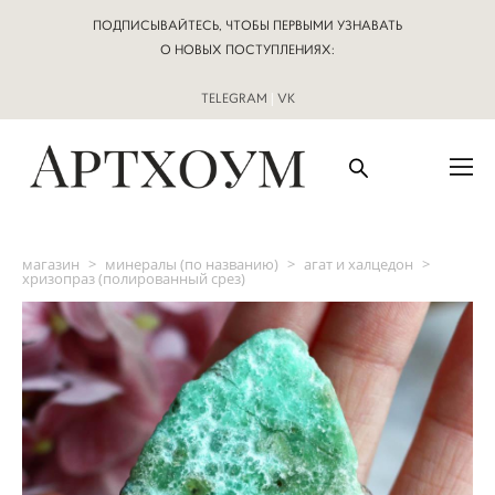
ПОДПИСЫВАЙТЕСЬ, ЧТОБЫ ПЕРВЫМИ УЗНАВАТЬ
О НОВЫХ ПОСТУПЛЕНИЯХ:
TELEGRAM
|
VK
магазин
>
минералы (по названию)
>
агат и халцедон
>
хризопраз (полированный срез)