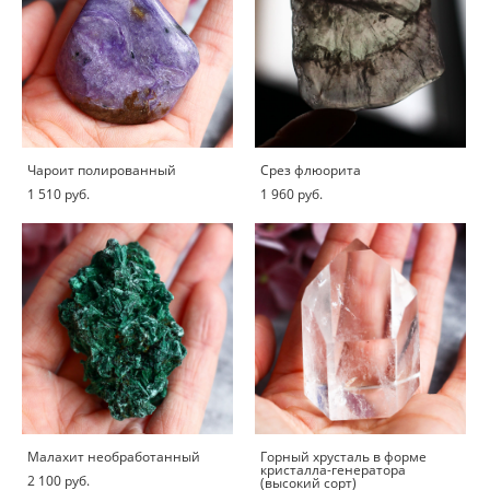
Чароит полированный
Срез флюорита
1 510 pуб.
1 960 pуб.
Малахит необработанный
Горный хрусталь в форме
кристалла-генератора
2 100 pуб.
(высокий сорт)