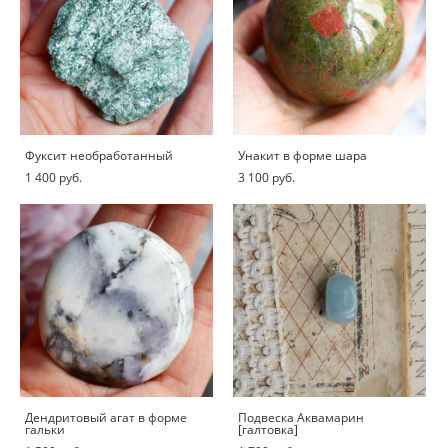
Фуксит необработанный
Унакит в форме шара
1 400 pуб.
3 100 pуб.
Дендритовый агат в форме
Подвеска Аквамарин
гальки
[галтовка]