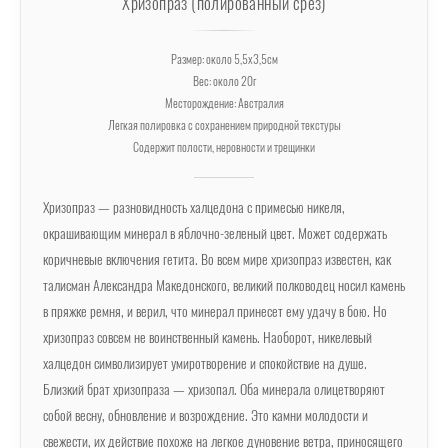
Хризопраз (полированный срез)
Размер: около 5,5х3,5см
Вес: около 20г
Месторождение: Австралия
Легкая полировка с сохранением природной текстуры
Содержит полости, неровности и трещинки
Хризопраз — разновидность халцедона с примесью никеля,
окрашивающим минерал в яблочно-зеленый цвет. Может содержать
коричневые включения гетита. Во всем мире хризопраз известен, как
талисман Александра Македонского, великий полководец носил камень
в пряжке ремня, и верил, что минерал принесет ему удачу в бою. Но
хризопраз совсем не воинственный камень. Наоборот, никелевый
халцедон символизирует умиротворение и спокойствие на душе.
Близкий брат хризопраза — хризопал. Оба минерала олицетворяют
собой весну, обновление и возрождение. Это камни молодости и
свежести, их действие похоже на легкое дуновение ветра, приносящего