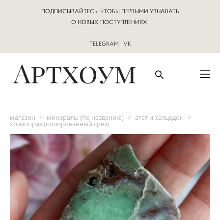
ПОДПИСЫВАЙТЕСЬ, ЧТОБЫ ПЕРВЫМИ УЗНАВАТЬ
О НОВЫХ ПОСТУПЛЕНИЯХ:
TELEGRAM
|
VK
магазин
>
минералы (по названию)
>
агат и халцедон
>
хризопраз (полированный срез)