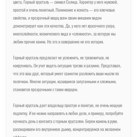
цвета. Горный хрусталь — символ Солнца. Характер у него мужской,
простой и очень понятный. Понимание и ясность — его ключевые
свойства, и прозрачный кварц всем своим внешним видом
демонстрирует нам эти качества. Да, у него нет красочного узора,
многослойности, космического вида и «сложности», за которую мы
любим прочие камни. Но это и совершенно не его история.
Горный хрусталь предлагает не усложнять, не тревожиться, не
накручивать. Он учит видеть ситуацию трезво и разумно. Представьте,
что это ваш друг, который умеет грамотно разложить ваши мысли по
полочкам. Многие ситуации, казавшиеся запутанными и сложными,
становятся прозрачными с такии кварцем.
Горный хрусталь дает владельцу простую и понятую, но очень мощную
подпитку. И ее можно направлять в любое дело, к примеру, попробуйте
начинать день с контакта с горным хрусталем. Берем камень в руки,
рассмариваем его внутреннюю дымку, концентрируемся на желаемом