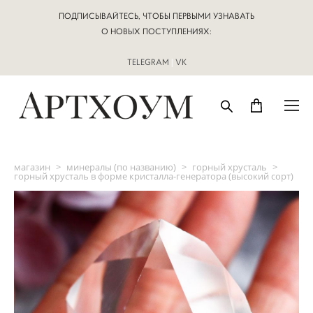
ПОДПИСЫВАЙТЕСЬ, ЧТОБЫ ПЕРВЫМИ УЗНАВАТЬ
О НОВЫХ ПОСТУПЛЕНИЯХ:
TELEGRAM
|
VK
магазин
>
минералы (по названию)
>
горный хрусталь
>
горный хрусталь в форме кристалла-генератора (высокий сорт)