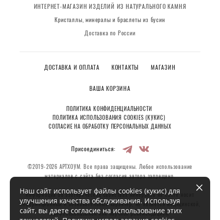
ИНТЕРНЕТ-МАГАЗИН ИЗДЕЛИЙ ИЗ НАТУРАЛЬНОГО КАМНЯ
Кристаллы, минералы и браслеты из бусин
Доставка по России
ДОСТАВКА И ОПЛАТА
КОНТАКТЫ
МАГАЗИН
ВАША КОРЗИНА
ПОЛИТИКА КОНФИДЕНЦИАЛЬНОСТИ
ПОЛИТИКА ИСПОЛЬЗОВАНИЯ COOKIES (КУКИС)
СОГЛАСИЕ НА ОБРАБОТКУ ПЕРСОНАЛЬНЫХ ДАННЫХ
Присоединиться:
©2019-2026 АРТХОУМ. Все права защищены. Любое использование
материалов с сайта без согласия автора запрещено.
Наш сайт использует файлы cookies (кукис) для
Информация об эзотерических свойствах минералов на сайте носит
улучшения качества обслуживания. Используя
информационный и познавательный характер, не является медицинской,
сайт, вы даете согласие на использование этих
профессиональной или научной рекомендацией.