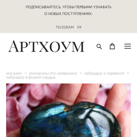
ПОДПИСЫВАЙТЕСЬ, ЧТОБЫ ПЕРВЫМИ УЗНАВАТЬ
О НОВЫХ ПОСТУПЛЕНИЯХ:
TELEGRAM
|
VK
магазин
>
минералы (по названию)
>
лабрадор и ларвикит
>
лабрадор в форме сердца