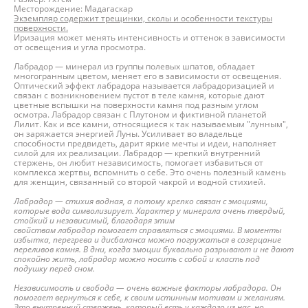
Месторождение: Мадагаскар
Экземпляр содержит трещинки, сколы и особенности текстуры
поверхности.
Иризация может менять интенсивность и оттенок в зависимости
от освещения и угла просмотра.
Лабрадор — минерал из группы полевых шпатов, обладает
многогранным цветом, меняет его в зависимости от освещения.
Оптический эффект лабрадора называется лабрадоризацией и
связан с возникновением пустот в теле камня, которые дают
цветные вспышки на поверхности камня под разным углом
осмотра. Лабрадор связан с Плутоном и фиктивной планетой
Лилит. Как и все камни, относящиеся к так называемым "лунным",
он заряжается энергией Луны. Усиливает во владельце
способности предвидеть, дарит яркие мечты и идеи, наполняет
силой для их реализации. Лабрадор — крепкий внутренний
стержень, он любит независимость, помогает избавиться от
комплекса жертвы, вспомнить о себе. Это очень полезный камень
для женщин, связанный со второй чакрой и водной стихией.
Лабрадор — стихия водная, а потому крепко связан с эмоциями,
которые вода символизирует. Характер у минерала очень твердый,
стойкий и независимый, благодаря этим
свойствам лабрадор помогает справляться с эмоциями. В моменты
избытка, перегрева и дисбаланса можно погружаться в созерцание
переливов камня. В дни, когда эмоции буквально разрывают и не дают
спокойно жить, лабрадор можно носить с собой и класть под
подушку перед сном.
Независимость и свобода — очень важные факторы лабрадора. Он
помогает вернуться к себе, к своим истинным мотивам и желаниям.
Это внутренний стержень, который есть у каждого из нас, но