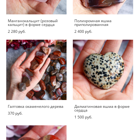
Манганокальцит (розовый
Полихромная яшма
кальцит) в форме сердца
приполированная
2 280 pуб.
2 400 pуб.
Галтовка окаменелого дерева
Далматиновая яшма в форме
сердца
370 pуб.
1 500 pуб.