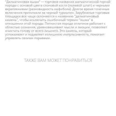
"Далматиновая яшма" — торговое название магматической горной
породы с основой цвета слоновой кости (полевой шпат) и черными
вкраплениями (разновидность амфибола). Долгое время точечные
включения принимали за черный турмалин. Зарубежные торговые
площадки все чаще склоняются к названию "далматиновый
камень", чтобы исключить ошибочный термин "яшма" в
отношении этой породы. Пятнистая порода отличное работает с
областью сознания, уравновешивает мысли и эмоции, позволяет
очистить голову от всего лишнего. Это камень, который
успокаивает и подавляет излишнюю импульсивность, помогает
управлять своими порывами.
ТАКЖЕ ВАМ МОЖЕТ ПОНРАВИТЬСЯ
Галтовка питерсита (петерсита)
от 700 pуб.
Полихромная яшма приполированная
1 940 pуб.