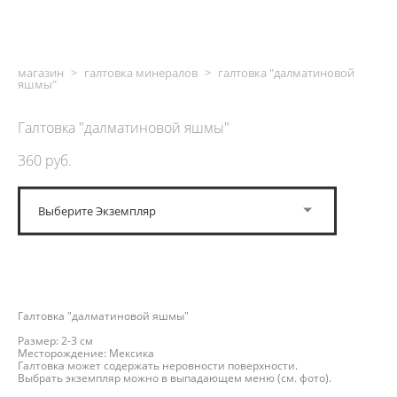
магазин
>
галтовка минералов
>
галтовка "далматиновой
яшмы"
Галтовка "далматиновой яшмы"
360 pуб.
Выберите Экземпляр
ДОБАВИТЬ В КОРЗИНУ
Галтовка "далматиновой яшмы"
Размер: 2-3 см
Месторождение: Мексика
Галтовка может содержать неровности поверхности.
Выбрать экземпляр можно в выпадающем меню (см. фото).