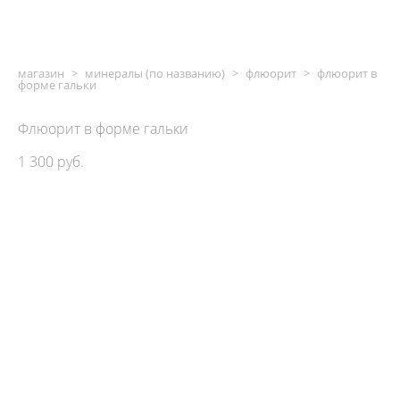
магазин
>
минералы (по названию)
>
флюорит
>
флюорит в
форме гальки
Флюорит в форме гальки
1 300 pуб.