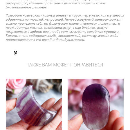
информацию, сделать правильные выводы и принять самое
благоприятное решение.
Флюорит называют «камнем гениев» и характер у него, как и у многих
одаренных личностей, непростой. Непредсказуемый минерал может
сильно проявлять себя на физическом плане: теряться, появляться в
неожиданных местах, становиться ярче или бледнее, сильно
нагреваться в ладони или, наоборот, вызывать холодные мурашки.
Камень очень «общительный», контактный, поэтому многие люди
притягиваются к его яркой индивидуальности.
ТАКЖЕ ВАМ МОЖЕТ ПОНРАВИТЬСЯ