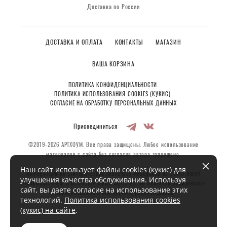
Доставка по России
ДОСТАВКА И ОПЛАТА
КОНТАКТЫ
МАГАЗИН
ВАША КОРЗИНА
ПОЛИТИКА КОНФИДЕНЦИАЛЬНОСТИ
ПОЛИТИКА ИСПОЛЬЗОВАНИЯ COOKIES (КУКИС)
СОГЛАСИЕ НА ОБРАБОТКУ ПЕРСОНАЛЬНЫХ ДАННЫХ
Присоединиться:
©2019-2026 АРТХОУМ. Все права защищены. Любое использование
материалов с сайта без согласия автора запрещено.
Наш сайт использует файлы cookies (кукис) для
Информация об эзотерических свойствах минералов на сайте носит
улучшения качества обслуживания. Используя
информационный и познавательный характер, не является медицинской,
сайт, вы даете согласие на использование этих
профессиональной или научной рекомендацией.
технологий.
Политика использования cookies
(кукис) на сайте
.