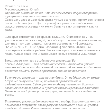
Размер: 5х3,5см
Месторождение: Китай
Обратите внимание на то, что все экземпляры могут содержать
трещинки и неровности поверхности.
Созерцать узор и цвет флюорита лучше всего при ярком солнечном
свете на белом фоне. Цвет и узор флюорита при слабом или
искусственном освещении могут быть не такими яркими как на
фото.
Флюорит относится к фторидам кальция. Считается камнем
ученых и творческих людей, способствует развитию ума и памяти,
улучшает концентрацию, помогает усваивать информацию.
"Камень гения" - еще одно название флюорита. Отличный
помощник в учебе и работе. Также флюорит помогает принимать
правильные решения и раскрывает новые способы мышления.
Запоминаем ключевые особенности флюорита! Во-
первых, флюорит — это всегда интеллект. Поток идей, умение
решать задачи и находить выход из ситуаций, внимание к деталям,
развитая память, умение применять знания на практике.
Во-вторых, флюорит — это нестандарт. Он поддерживает самые
безумные выдумки и планы, помогает проявлять свою
индивидуальность. С флюоритом владелец перестает бояться
казаться «белой вороной» и пугаться самых нереальных фантазий.
Очень полезный фактор для творцов, которые боятся выйти за
рамки.
В-третьих, флюорит балансирует ум и сердце. Это значит, что он
помогает в ситуациях, когда разум подсказывает одно, а чувства
требуют другого. Флюорит поможет структурировать