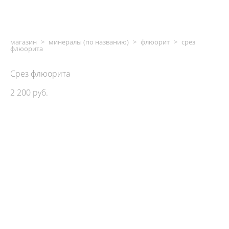
магазин
>
минералы (по названию)
>
флюорит
>
срез
флюорита
Срез флюорита
2 200 pуб.