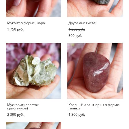
Мукаит в форме шара
Друза аметиста
1 750 pуб.
1 360 pуб.
800 pуб.
Мусковит (сросток
Красный авантюрин в форме
кристаллов)
гальки
2 390 pуб.
1 300 pуб.