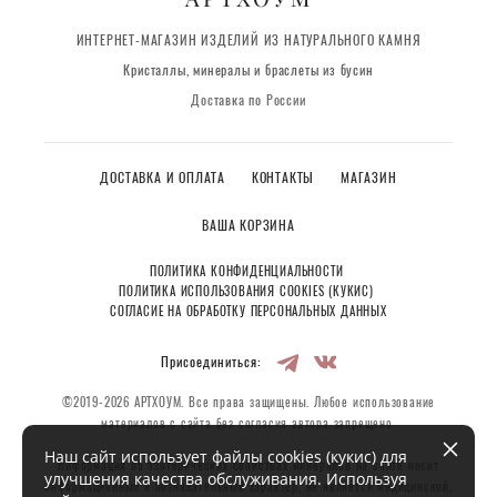
ИНТЕРНЕТ-МАГАЗИН ИЗДЕЛИЙ ИЗ НАТУРАЛЬНОГО КАМНЯ
Кристаллы, минералы и браслеты из бусин
Доставка по России
ДОСТАВКА И ОПЛАТА
КОНТАКТЫ
МАГАЗИН
ВАША КОРЗИНА
ПОЛИТИКА КОНФИДЕНЦИАЛЬНОСТИ
ПОЛИТИКА ИСПОЛЬЗОВАНИЯ COOKIES (КУКИС)
СОГЛАСИЕ НА ОБРАБОТКУ ПЕРСОНАЛЬНЫХ ДАННЫХ
Присоединиться:
©2019-2026 АРТХОУМ. Все права защищены. Любое использование
материалов с сайта без согласия автора запрещено.
Наш сайт использует файлы cookies (кукис) для
Информация об эзотерических свойствах минералов на сайте носит
улучшения качества обслуживания. Используя
информационный и познавательный характер, не является медицинской,