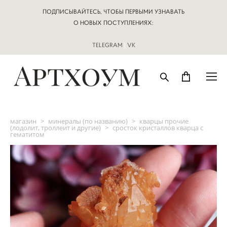
ПОДПИСЫВАЙТЕСЬ, ЧТОБЫ ПЕРВЫМИ УЗНАВАТЬ
О НОВЫХ ПОСТУПЛЕНИЯХ:
TELEGRAM
|
VK
магазин
>
минералы (по названию)
>
кварцы прочие
(лодолит, троллеит и другие)
>
сросток кристаллов кварца с
гематитом