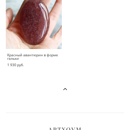
Красный авантюрин в форме
гальки
1 930 pуб.
АРТХОУМ