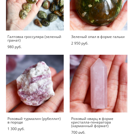
Галтовка гроссуляра (зеленый
Зеленый опал в форме гальки
гранат)
2 950 pуб.
980 pуб.
Розовый турмалин (рубеллит)
Розовый кварц в форме
в породе
кристалла-генератора
(карманный формат)
1 300 pуб.
700 pуб.