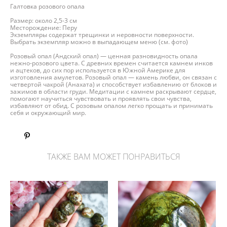
Галтовка розового опала
Размер: около 2,5-3 см
Месторождение: Перу
Экземпляры содержат трещинки и неровности поверхности.
Выбрать экземпляр можно в выпадающем меню (см. фото)
Розовый опал (Андский опал) — ценная разновидность опала
нежно-розового цвета. С древних времен считается камнем инков
и ацтеков, до сих пор используется в Южной Америке для
изготовления амулетов. Розовый опал — камень любви, он связан с
четвертой чакрой (Анахата) и способствует избавлению от блоков и
зажимов в области груди. Медитации с камнем раскрывают сердце,
помогают научиться чувствовать и проявлять свои чувства,
избавляют от обид. С розовым опалом легко прощать и принимать
себя и окружающий мир.
ТАКЖЕ ВАМ МОЖЕТ ПОНРАВИТЬСЯ