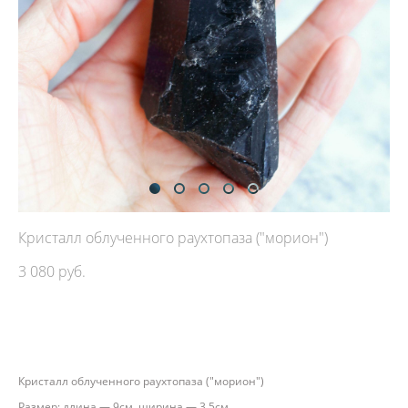
Кристалл облученного раухтопаза ("морион")
3 080 pуб.
ДОБАВИТЬ В КОРЗИНУ
Кристалл облученного раухтопаза ("морион")
Размер: длина — 9см, ширина — 3,5см