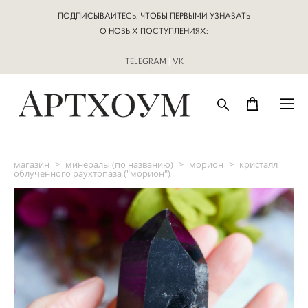
ПОДПИСЫВАЙТЕСЬ, ЧТОБЫ ПЕРВЫМИ УЗНАВАТЬ
О НОВЫХ ПОСТУПЛЕНИЯХ:
TELEGRAM
|
VK
магазин
>
минералы (по названию)
>
морион
>
кристалл
облученного раухтопаза ("морион")