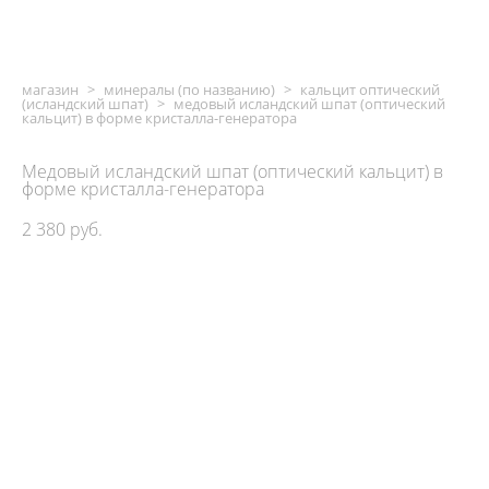
магазин
>
минералы (по названию)
>
кальцит оптический
(исландский шпат)
>
медовый исландский шпат (оптический
кальцит) в форме кристалла-генератора
Медовый исландский шпат (оптический кальцит) в
форме кристалла-генератора
2 380 pуб.