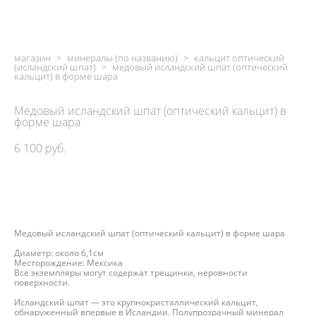
магазин
>
минералы (по названию)
>
кальцит оптический
(исландский шпат)
>
медовый исландский шпат (оптический
кальцит) в форме шара
Медовый исландский шпат (оптический кальцит) в
форме шара
6 100 pуб.
ДОБАВИТЬ В КОРЗИНУ
Медовый исландский шпат (оптический кальцит) в форме шара
Диаметр: около 6,1см
Месторождение: Мексика
Все экземпляры могут содержат трещинки, неровности
поверхности.
Исландский шпат — это крупнокристаллический кальцит,
обнаруженный впервые в Исландии. Полупрозрачный минерал