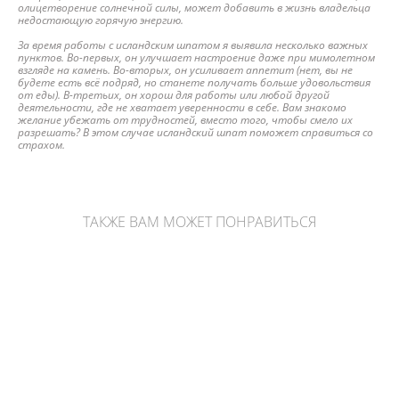
олицетворение солнечной силы, может добавить в жизнь владельца
недостающую горячую энергию.
За время работы с исландским шпатом я выявила несколько важных
пунктов. Во-первых, он улучшает настроение даже при мимолетном
взгляде на камень. Во-вторых, он усиливает аппетит (нет, вы не
будете есть всё подряд, но станете получать больше удовольствия
от еды). В-третьих, он хорош для работы или любой другой
деятельности, где не хватает уверенности в себе. Вам знакомо
желание убежать от трудностей, вместо того, чтобы смело их
разрешать? В этом случае исландский шпат поможет справиться со
страхом.
ТАКЖЕ ВАМ МОЖЕТ ПОНРАВИТЬСЯ
Желтый флюорит в форме кристалла-генератора
4 900 pуб.
Тулит в форме шара