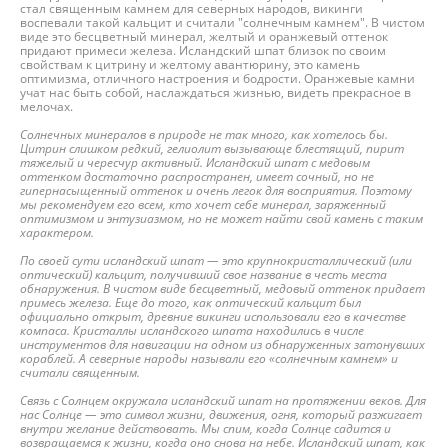
стал священным камнем для северных народов, викинги
воспевали такой кальцит и считали "солнечным камнем". В чистом
виде это бесцветный минерал, желтый и оранжевый оттенок
придают примеси железа. Исландский шпат близок по своим
свойствам к цитрину и желтому авантюрину, это камень
оптимизма, отличного настроения и бодрости. Оранжевые камни
учат нас быть собой, наслаждаться жизнью, видеть прекрасное в
мелочах.
Солнечных минералов в природе не так много, как хотелось бы.
Цитрин слишком редкий, гелиолит вызывающе блестящий, пирит
тяжелый и чересчур активный. Исландский шпат с медовым
оттенком достаточно распространен, имеет сочный, но не
гипернасыщенный оттенок и очень легок для восприятия. Поэтому
мы рекомендуем его всем, кто хочет себе минерал, заряженный
оптимизмом и энтузиазмом, но не может найти свой камень с таким
характером.
По своей сути исландский шпат — это крупнокристаллический (или
оптический) кальцит, получивший свое название в честь места
обнаружения. В чистом виде бесцветный, медовый оттенок придает
примесь железа. Еще до того, как оптический кальцит был
официально открыт, древние викинги использовали его в качестве
компаса. Кристаллы исландского шпата находились в числе
инструментов для навигации на одном из обнаруженных затонувших
кораблей. А северные народы называли его «солнечным камнем» и
считали священным.
Связь с Солнцем окружала исландский шпат на протяжении веков. Для
нас Солнце — это символ жизни, движения, огня, который разжигает
внутри желание действовать. Мы спим, когда Солнце садится и
возвращаемся к жизни, когда оно снова на небе. Исландский шпат, как