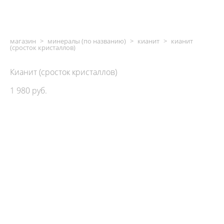
магазин
>
минералы (по названию)
>
кианит
>
кианит
(сросток кристаллов)
Кианит (сросток кристаллов)
1 980 pуб.