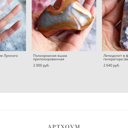
ме Лунного
Полихромная яшма
Лепидолит в 
приполированная
генератора (в
2 000 pуб.
2 640 pуб.
АРТХОУМ