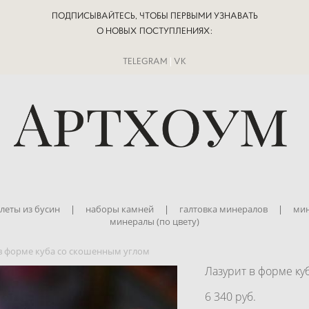
ПОДПИСЫВАЙТЕСЬ, ЧТОБЫ ПЕРВЫМИ УЗНАВАТЬ
О НОВЫХ ПОСТУПЛЕНИЯХ:
TELEGRAM
|
VK
леты из бусин
|
наборы камней
|
галтовка минералов
|
мин
минералы (по цвету)
в форме куба со скошенным углом
Лазурит в форме ку
6 340 pуб.