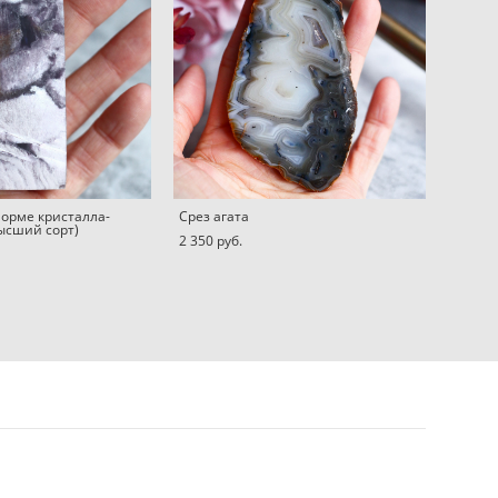
форме кристалла-
Срез агата
ысший сорт)
2 350 pуб.