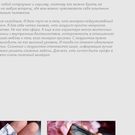
 собой остроумие и харизму, поэтому его можно брать на
 на любую встречу, где вам важно чувствовать себя опытным
льным человеком.
я холодным. И дело тут не в том, что минерал недружелюбный
кт. Я для себя четко поняла, что лазурит просто-напросто
вства. Не его это сфера. А еще в его характере много восточных
тании с внутренним достоинством, осторожность в отношениях
шая любовь к тем, кого минерал признал. С лазуритом нужно
выходить на его высокий уровень. И тогда он станет идеальным
ии. Сознание с лазуритом становится шире, информация лучше
легко решать сложные задачи. Для всех, кто хочет быть профи в
 это очень полезный минерал.