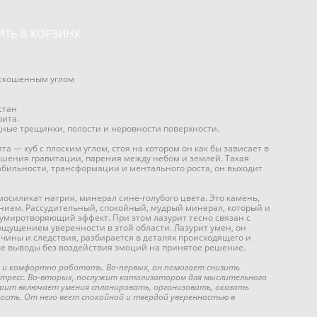
ИТЬ В КОРЗИНУ
 скошенным углом
стан
ита.
ные трещинки, полости и неровности поверхности.
а — куб с плоским углом, стоя на котором он как бы зависает в
ушения гравитации, парения между небом и землей. Такая
абильности, трансформации и ментального роста, он выходит
силикат натрия, минерал сине-голубого цвета. Это камень,
анием. Рассудительный, спокойный, мудрый минерал, который и
умиротворяющий эффект. При этом лазурит тесно связан с
ощущением уверенности в этой области. Лазурит умен, он
чины и следствия, разбирается в деталях происходящего и
е выводы без воздействия эмоций на принятое решение.
 и комфортно работать. Во-первых, он помогает снизить
тресс. Во-вторых, послужит катализатором для мыслительного
урит включает умения спланировать, организовать, оказать
ость. От него веет спокойной и твердой уверенностью в