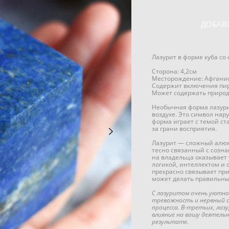
ДОБАВ
Лазурит в форме куба со
Сторона: 4,2см
Месторождение: Афгани
Содержит включения пир
Может содержать природ
Необычная форма лазурит
воздухе. Это символ нар
форма играет с темой ст
за грани восприятия.
Лазурит — сложный алюмо
тесно связанный с созн
на владельца оказывает 
логикой, интеллектом и 
прекрасно связывает при
может делать правильны
С лазуритом очень уютно
тревожность и нервный с
процесса. В-третьих, лаз
влияние на вашу деятельн
результате.