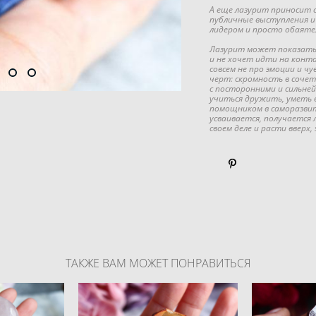
А еще лазурит приносит с
публичные выступления и
лидером и просто обаяте
Лазурит может показатьс
и не хочет идти на конта
совсем не про эмоции и чу
черт: скромность в соче
с посторонними и сильней
учиться дружить, уметь 
помощником в саморазвит
усваивается, получается 
своем деле и расти вверх,
ТАКЖЕ ВАМ МОЖЕТ ПОНРАВИТЬСЯ