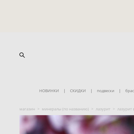
НОВИНКИ
|
СКИДКИ
|
подвески
|
брас
магазин
>
минералы (по названию)
>
лазурит
>
лазурит 