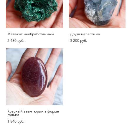
Малахит необработанный
Друза целестина
2 480 pуб.
3 200 pуб.
Красный авантюрин в форме
гальки
1 840 pуб.