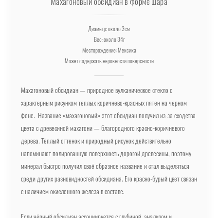
Махагоновый обсидиан в форме шара
Диаметр: около 3см
Вес: около 34г
Месторождение: Мексика
Может содержать неровности поверхности
Махагоновый обсидиан — природное вулканическое стекло с
характерным рисунком тёплых коричнево-красных пятен на чёрном
фоне. Название «махагоновый» этот обсидиан получил из-за сходства
цвета с древесиной махагони — благородного красно-коричневого
дерева. Тёплый оттенок и природный рисунок действительно
напоминают полированную поверхность дорогой древесины, поэтому
минерал быстро получил своё образное название и стал выделяться
среди других разновидностей обсидиана. Его красно-бурый цвет связан
с наличием окисленного железа в составе.
Если чёрный обсидиан ассоциируется с глубиной, анализом и