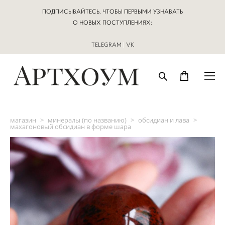
ПОДПИСЫВАЙТЕСЬ, ЧТОБЫ ПЕРВЫМИ УЗНАВАТЬ
О НОВЫХ ПОСТУПЛЕНИЯХ:
TELEGRAM
|
VK
магазин
>
минералы (по названию)
>
обсидиан и лава
>
махагоновый обсидиан в форме шара